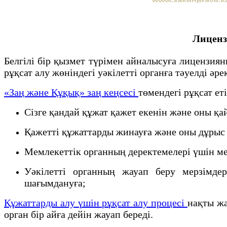
Лиценз
Белгілі бір қызмет түрімен айналысуға лицензия
рұқсат алу жөніндегі уәкілетті органға тәуелді әре
«Заң және Құқық» заң кеңсесі
төмендегі рұқсат ет
Сізге қандай құжат қажет екенін және оны қа
Қажетті құжаттарды жинауға және оны дұрыс т
Мемлекеттік органның деректемелері үшін ме
Уәкілетті органның жауап беру мерзімдер
шағымдануға;
Құжаттарды алу үшін рұқсат алу процесі
нақты жа
орган бір айға дейін жауап береді.