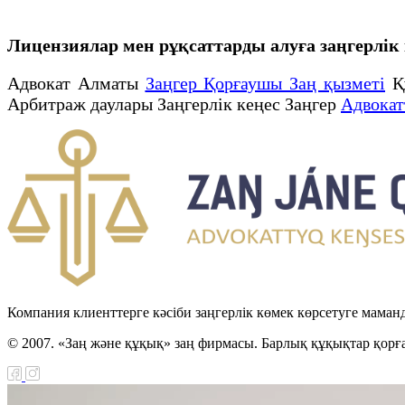
Лицензиялар мен рұқсаттарды алуға заңгерлік к
Адвокат Алматы
Заңгер Қорғаушы Заң қызметі
Қ
Арбитраж даулары Заңгерлік кеңес Заңгер
Адвокат
Компания клиенттерге кәсіби заңгерлік көмек көрсетуге маман
© 2007. «Заң және құқық» заң фирмасы. Барлық құқықтар қорғ