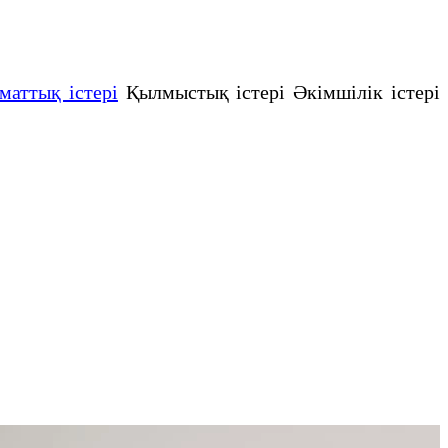
маттық істері
Қылмыстық істері Әкімшілік істері