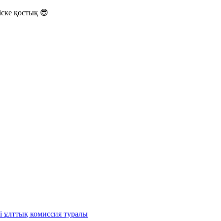
ске қостық 😎
і ұлттық комиссия туралы