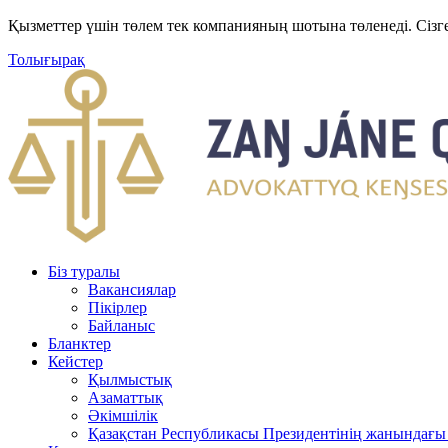
Қызметтер үшін төлем тек компанияның шотына төленеді. Сізг
Толығырақ
Біз туралы
Вакансиялар
Пікірлер
Байланыс
Бланктер
Кейстер
Қылмыстық
Азаматтық
Әкімшілік
Қазақстан Республикасы Президентінің жанындағы 