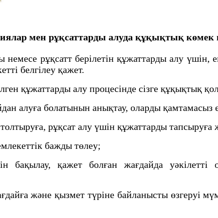
иялар мен рұқсаттарды алуда құқықтық көмек 
ны немесе рұқсатт берілетін құжаттарды алу үшін,
кетті белгілеу қажет.
ілген құжаттарды алу процесінде сізге құқықтық қо
йдан алуға болатынын анықтау, оларды қамтамасыз 
олтыруға, рұқсат алу үшін құжаттарды тапсыруға ж
млекеттік бажды төлеу;
ін бақылау, қажет болған жағдайда уәкілетті о
ғдайға және қызмет түріне байланысты өзгеруі мүмк