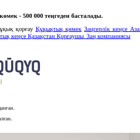
өмек - 500 000 теңгеден басталады.
ұқық қорғау
Құқықтық қөмек
Заңгерлік кеңсе Аза
тық кеңсе Қазақстан Қорғаушы Заң компаниясы
данған.
алған.