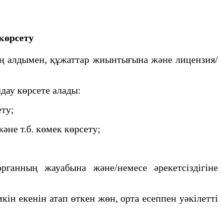
көрсету
 ең алдымен, құжаттар жиынтығына және лицензия/
лдау көрсете алады:
ету;
әне т.б. көмек көрсету;
рганның жауабына және/немесе әрекетсіздігіне
ін екенін атап өткен жөн, орта есеппен уәкілетті