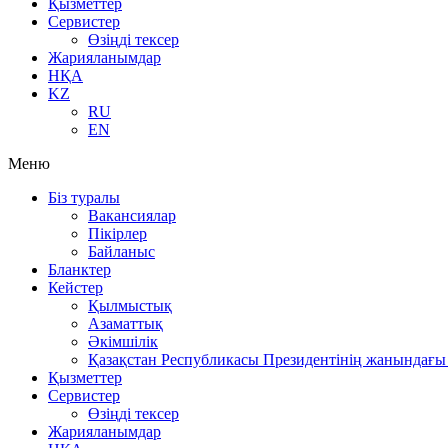
Қызметтер
Сервистер
Өзіңді тексер
Жарияланымдар
НҚА
KZ
RU
EN
Меню
Біз туралы
Вакансиялар
Пікірлер
Байланыс
Бланктер
Кейстер
Қылмыстық
Азаматтық
Әкімшілік
Қазақстан Республикасы Президентінің жанындағы 
Қызметтер
Сервистер
Өзіңді тексер
Жарияланымдар