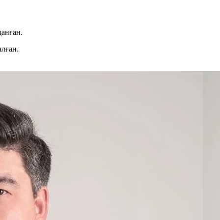
данған.
алған.