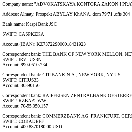
Company name: "ADVOKATSKAYA KONTORA ZAKON I PRA
Address: Almaty, Prospekt ABYLAY KhANA, dom 79/71 ,ofis 304
Bank name: Kaspi Bank JSC
SWIFT: CASPKZKA
Account (IBAN): KZ73722S000018431923
Correspondent bank: THE BANK OF NEW YORK MELLON, N
SWIFT: IRVTUS3N
Account: 890-0510-234
Correspondent bank: CITIBANK N.A., NEW YORK, NY US
SWIFT: CITIUS33
Account: 36890156
Correspondent bank: RAIFFEISEN ZENTRALBANK OESTERR
SWIFT: RZBAATWW
Account: 70-55.050.157
Correspondent bank: COMMERZBANK AG, FRANKFURT, G
SWIFT: COBADEFF
Account: 400 8870180 00 USD