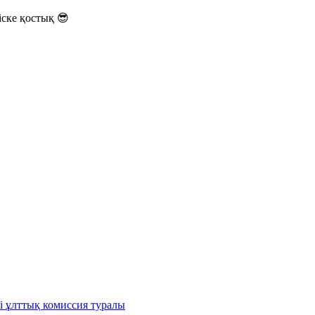
ске қостық 😎
і ұлттық комиссия туралы