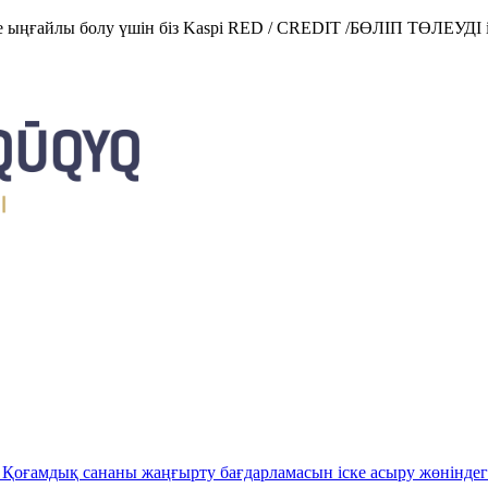
е ыңғайлы болу үшін біз Kaspi RED / CREDIT /БӨЛІП ТӨЛЕУДІ і
Қоғамдық сананы жаңғырту бағдарламасын іске асыру жөніндег