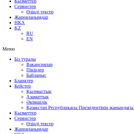
Қызметтер
Сервистер
Өзіңді тексер
Жарияланымдар
НҚА
KZ
RU
EN
Меню
Біз туралы
Вакансиялар
Пікірлер
Байланыс
Бланктер
Кейстер
Қылмыстық
Азаматтық
Әкімшілік
Қазақстан Республикасы Президентінің жанындағы 
Қызметтер
Сервистер
Өзіңді тексер
Жарияланымдар