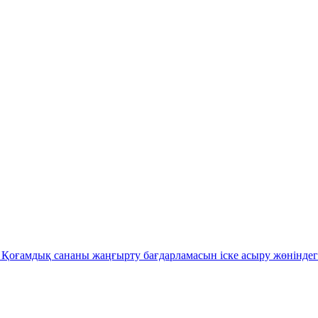
Қоғамдық сананы жаңғырту бағдарламасын іске асыру жөніндег