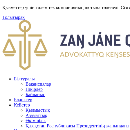
Қызметтер үшін төлем тек компанияның шотына төленеді. Сізг
Толығырақ
Біз туралы
Вакансиялар
Пікірлер
Байланыс
Бланктер
Кейстер
Қылмыстық
Азаматтық
Әкімшілік
Қазақстан Республикасы Президентінің жанындағы 