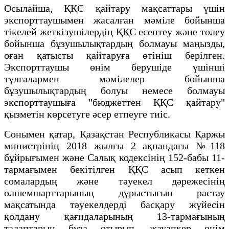
Осылайша, ҚҚС қайтару мақсаттары үшін
экспорттаушымен жасалған мәміле бойынша
тікелей жеткізушілердің ҚҚС есептеу және төлеу
бойынша бұзушылықтардың болмауы маңызды,
оған қатысты қайтаруға өтініш берілген.
Экспорттаушы өнім берушіде үшінші
тұлғалармен мәмілелер бойынша
бұзушылықтардың болуы немесе болмауы
экспорттаушыға "бюджеттен ҚҚС қайтару"
қызметін көрсетуге әсер етпеуге тиіс.
Сонымен қатар, Қазақстан Республикасы Қаржы
министрінің 2018 жылғы 2 ақпандағы №118
бұйрығымен және Салық кодексінің 152-бабы 11-
тармағымен бекітілген ҚҚС асып кеткен
сомалардың және тәуекел дәрежесінің
өлшемшарттарының дұрыстығын растау
мақсатында тәуекелдерді басқару жүйесін
қолдану қағидаларының 13-тармағының
талаптарын бұза отырып, жауапкер өнім