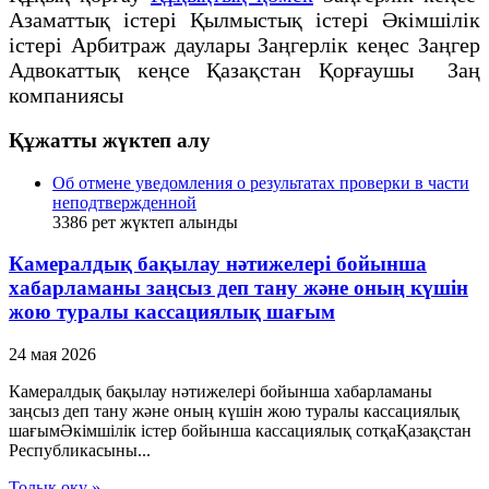
Азаматтық істері Қылмыстық істері Әкімшілік
істері Арбитраж даулары Заңгерлік кеңес Заңгер
Адвокаттық кеңсе Қазақстан Қорғаушы Заң
компаниясы
Құжатты жүктеп алу
Об отмене уведомления о результатах проверки в части
неподтвержденной
3386
рет жүктеп алынды
Камералдық бақылау нәтижелері бойынша
хабарламаны заңсыз деп тану және оның күшін
жою туралы кассациялық шағым
24 мая 2026
Камералдық бақылау нәтижелері бойынша хабарламаны
заңсыз деп тану және оның күшін жою туралы кассациялық
шағымӘкімшілік істер бойынша кассациялық сотқаҚазақстан
Республикасыны...
Толық оқу »