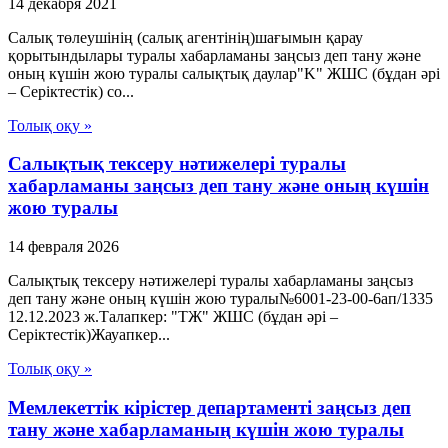
14 декабря 2021
Салық төлеушінің (салық агентінің)шағымын қарау
қорытындылары туралы хабарламаны заңсыз деп тану және
оның күшін жою туралы салықтық даулар"K" ЖШС (бұдан әрі
– Серіктестік) со...
Толық оқу »
Салықтық тексеру нәтижелері туралы
хабарламаны заңсыз деп тану және оның күшін
жою туралы
14 февраля 2026
Салықтық тексеру нәтижелері туралы хабарламаны заңсыз
деп тану және оның күшін жою туралы№6001-23-00-6ап/1335
12.12.2023 ж.Талапкер: "ТЖ" ЖШС (бұдан әрі –
Серіктестік)Жауапкер...
Толық оқу »
Мемлекеттік кірістер департаменті заңсыз деп
тану және хабарламаның күшін жою туралы