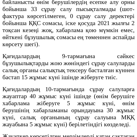
байланысты өнім берушілердің есепке алу орны
бойынша 33 сұрау салу пысықталмады (шот-
фактура көрсетілмеген, 0 сұрау салу деректері
бойынша ҚҚС сомасы, іске қосуда 2021 жылғы 2
тоқсан кезеңі жоқ, хабарлама қою мүмкін емес,
өйткені бұзушылық сомасы ең төменнен аспайды
көрсету шегі).
Қағидалардың 9-тармағына сәйкес
бұзушылықтарды жою жөніндегі сұрау салуларды
салық органы салықтық тексеру басталған күннен
бастап 15 жұмыс күні ішінде жіберуге тиіс.
Қағидалардың 10-тармағында сұрау салуларға
жауаптар 40 жұмыс күні ішінде (өнім берушіге
хабарлама жіберуге 5 жұмыс күні, өнім
берушінің хабарламаны орындауына 30 жұмыс
күні, салық органының сұрау салуына МҚҚ
жауабына 5 жұмыс күні) берілетіндігі көзделеді.
Жауапкер көрсетілген мерзімдерді қатаң сақтаған