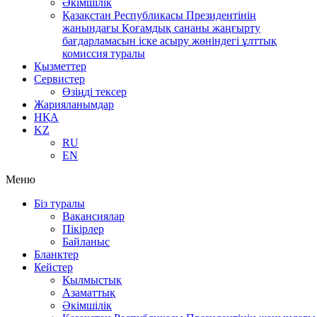
Әкімшілік
Қазақстан Республикасы Президентінің
жанындағы Қоғамдық сананы жаңғырту
бағдарламасын іске асыру жөніндегі ұлттық
комиссия туралы
Қызметтер
Сервистер
Өзіңді тексер
Жарияланымдар
НҚА
KZ
RU
EN
Меню
Біз туралы
Вакансиялар
Пікірлер
Байланыс
Бланктер
Кейстер
Қылмыстық
Азаматтық
Әкімшілік