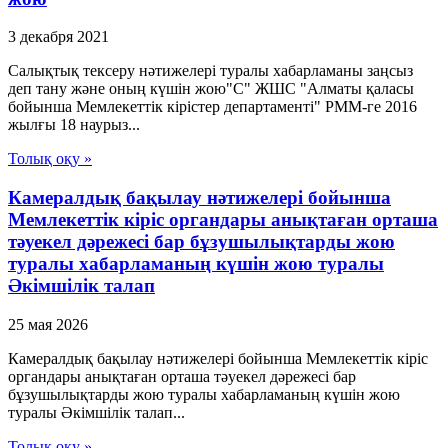
3 декабря 2021
Салықтық тексеру нәтижелері туралы хабарламаны заңсыз
деп тану және оның күшін жою"С" ЖШС "Алматы қаласы
бойынша Мемлекеттік кірістер департаменті" РММ-ге 2016
жылғы 18 наурыз...
Толық оқу »
Камералдық бақылау нәтижелері бойынша
Мемлекеттік кіріс органдары анықтаған орташа
тәуекел дәрежесі бар бұзушылықтарды жою
туралы хабарламаның күшін жою туралы
Әкімшілік талап
25 мая 2026
Камералдық бақылау нәтижелері бойынша Мемлекеттік кіріс
органдары анықтаған орташа тәуекел дәрежесі бар
бұзушылықтарды жою туралы хабарламаның күшін жою
туралы Әкімшілік талап...
Толық оқу »