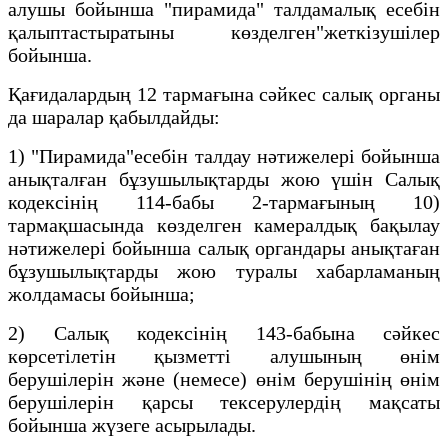
алушы бойынша "пирамида" талдамалық есебін
қалыптастыратыны көзделген"жеткізушілер
бойынша.
Қағидалардың 12 тармағына сәйкес салық органы
да шаралар қабылдайды:
1) "Пирамида"есебін талдау нәтижелері бойынша
анықталған бұзушылықтарды жою үшін Салық
кодексінің 114-бабы 2-тармағының 10)
тармақшасында көзделген камералдық бақылау
нәтижелері бойынша салық органдары анықтаған
бұзушылықтарды жою туралы хабарламаның
жолдамасы бойынша;
2) Салық кодексінің 143-бабына сәйкес
көрсетілетін қызметті алушының өнім
берушілерін және (немесе) өнім берушінің өнім
берушілерін қарсы тексерулердің мақсаты
бойынша жүзеге асырылады.