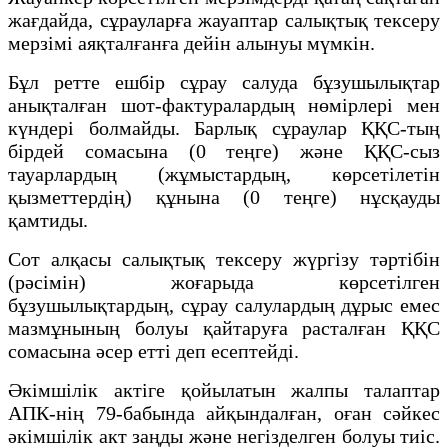
жағдайда, сұрауларға жауаптар салықтық тексеру
мерзімі аяқталғанға дейін алынуы мүмкін.
Бұл ретте ешбір сұрау салуда бұзушылықтар
анықталған шот-фактуралардың нөмірлері мен
күндері болмайды. Барлық сұраулар ҚҚС-тың
бірдей сомасына (0 теңге) және ҚҚС-сыз
тауарлардың (жұмыстардың, көрсетілетін
қызметтердің) құнына (0 теңге) нұсқауды
қамтиды.
Сот алқасы салықтық тексеру жүргізу тәртібін
(рәсімін) жоғарыда көрсетілген
бұзушылықтардың, сұрау салулардың дұрыс емес
мазмұнының болуы қайтаруға расталған ҚҚС
сомасына әсер етті деп есептейді.
Әкімшілік актіге қойылатын жалпы талаптар
АПК-нің 79-бабында айқындалған, оған сәйкес
әкімшілік акт заңды және негізделген болуы тиіс.