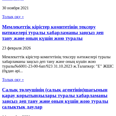
30 ноября 2021
Толық оқу »
Мемлекеттік кірістер комитетінің тексеру
нәтижелері туралы хабарламаны заңсыз деп
тану және оның күшін жою туралы
23 февраля 2026
Мемлекеттік кірістер комитетінің тексеру нәтижелері туралы
хабарламаны заңсыз деп тану және оның күшін жою
туралы№6001-23-00-6ап/923 31.10.2023 ж.Талапкер: "Е" ЖШС
(бұдан әрі...
Толық оқу »
Салық төлеушінің (салық агентінің)шағымын
қарау қорытындылары туралы хабарламаны
заңсыз деп тану және оның күшін жою туралы
салықтық даулар