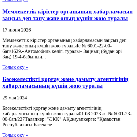
Мемлекеттік кірістер органының хабарламасын
заңсыз деп тану және оның күшін жою туралы
17 июня 2026
Мемлекеттік кірістер органының хабарламасын заңсыз деп
тану және оның күшін жою туралыІс № 6001-22-00-
6ап/1629.«Автомобиль көлігі туралы» Заңның (бұдан әрі –
Заң) 19-4-бабының...
Толық оқу »
Бәсекелестікті қорғау және дамыту агенттігінің
хабарламасының күшін жою туралы
29 мая 2024
Бәсекелестікті қорғау және дамыту агенттігінің
хабарламасының күшін жою туралы01.08.2023 ж. № 6001-23-
00-6ап/227Талапкер: "ӘКК" АҚ.жауапкерге: "Қазақстан
Республикасы Бәсекеле...
Толық оқу »