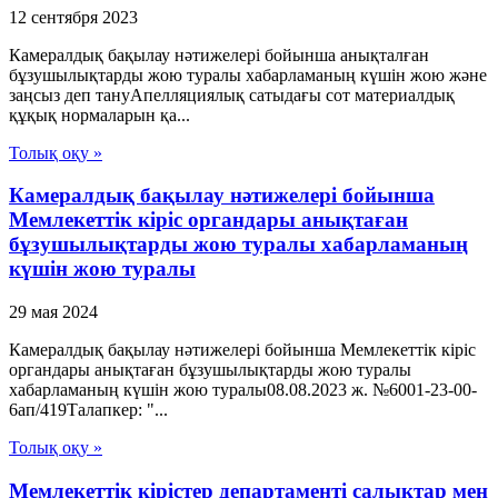
12 сентября 2023
Камералдық бақылау нәтижелері бойынша анықталған
бұзушылықтарды жою туралы хабарламаның күшін жою және
заңсыз деп тануАпелляциялық сатыдағы сот материалдық
құқық нормаларын қа...
Толық оқу »
Камералдық бақылау нәтижелері бойынша
Мемлекеттік кіріс органдары анықтаған
бұзушылықтарды жою туралы хабарламаның
күшін жою туралы
29 мая 2024
Камералдық бақылау нәтижелері бойынша Мемлекеттік кіріс
органдары анықтаған бұзушылықтарды жою туралы
хабарламаның күшін жою туралы08.08.2023 ж. №6001-23-00-
6ап/419Талапкер: "...
Толық оқу »
Мемлекеттік кірістер департаменті салықтар мен