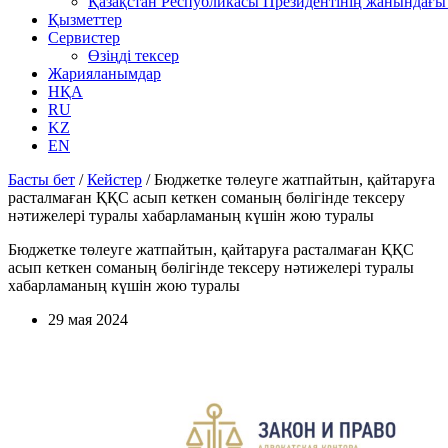
Қазақстан Республикасы Президентінің жанындағы 
Қызметтер
Сервистер
Өзіңді тексер
Жарияланымдар
НҚА
RU
KZ
EN
Басты бет
/
Кейстер
/
Бюджетке төлеуге жатпайтын, қайтаруға
расталмаған ҚҚС асып кеткен соманың бөлігінде тексеру
нәтижелері туралы хабарламаның күшін жою туралы
Бюджетке төлеуге жатпайтын, қайтаруға расталмаған ҚҚС
асып кеткен соманың бөлігінде тексеру нәтижелері туралы
хабарламаның күшін жою туралы
29 мая 2024