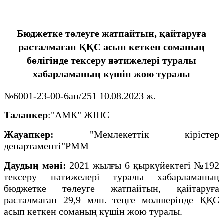
Бюджетке төлеуге жатпайтын, қайтаруға
расталмаған ҚҚС асып кеткен соманың
бөлігінде тексеру нәтижелері туралы
хабарламаның күшін жою туралы
№6001-23-00-6ап/251 10.08.2023 ж.
Талапкер
:"АМК" ЖШС
Жауапкер:
"Мемлекеттік кірістер
департаменті"РММ
Даудың мәні:
2021 жылғы 6 қыркүйектегі №192
тексеру нәтижелері туралы хабарламаның
бюджетке төлеуге жатпайтын, қайтаруға
расталмаған 29,9 млн. теңге мөлшерінде ҚҚС
асып кеткен соманың күшін жою туралы.