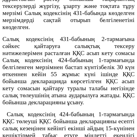
тексерулерді жүргізу, ұзарту және тоқтата тұру
мерзімі Салық кодексінің 431-бабында көзделген
мерзімдерді сақтай отырып белгіленетіні
көзделген.
Салық кодексінің 431-бабының 2-тармағына
сәйкес қайтаруға салықтық тексеру
нәтижелерімен расталған ҚҚС асып кету сомасы
Салық кодексінің 424-бабының 1-тармағында
белгіленген мерзімнен бастап күнтізбелік 30 күн
өткеннен кейін 55 жұмыс күні ішінде ҚҚС
бойынша декларацияда көрсетілген ҚҚС асып
кету сомасын қайтару туралы талабы негізінде
салық төлеушінің атына аударылуға жатады. ҚҚС
бойынша декларацияны ұсыну.
Салық кодексінің 424-бабының 1-тармағында
ҚҚС төлеуші ҚҚС бойынша декларацияны есепті
салық кезеңінен кейінгі екінші айдың 15-күнінен
кешіктірмей табыс етуге міндетті екендігі