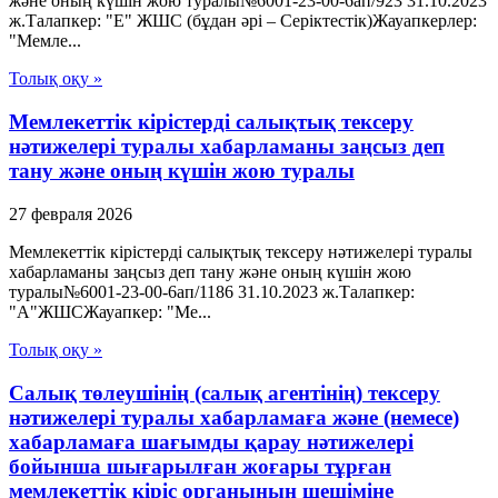
және оның күшін жою туралы№6001-23-00-6ап/923 31.10.2023
ж.Талапкер: "Е" ЖШС (бұдан әрі – Серіктестік)Жауапкерлер:
"Мемле...
Толық оқу »
Мемлекеттік кірістерді салықтық тексеру
нәтижелері туралы хабарламаны заңсыз деп
тану және оның күшін жою туралы
27 февраля 2026
Мемлекеттік кірістерді салықтық тексеру нәтижелері туралы
хабарламаны заңсыз деп тану және оның күшін жою
туралы№6001-23-00-6ап/1186 31.10.2023 ж.Талапкер:
"А"ЖШСЖауапкер: "Ме...
Толық оқу »
Салық төлеушінің (салық агентінің) тексеру
нәтижелері туралы хабарламаға және (немесе)
хабарламаға шағымды қарау нәтижелері
бойынша шығарылған жоғары тұрған
мемлекеттік кіріс органының шешіміне