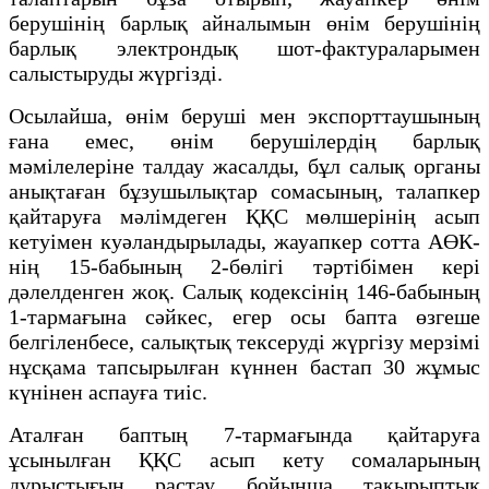
берушінің барлық айналымын өнім берушінің
барлық электрондық шот-фактураларымен
салыстыруды жүргізді.
Осылайша, өнім беруші мен экспорттаушының
ғана емес, өнім берушілердің барлық
мәмілелеріне талдау жасалды, бұл салық органы
анықтаған бұзушылықтар сомасының, талапкер
қайтаруға мәлімдеген ҚҚС мөлшерінің асып
кетуімен куәландырылады, жауапкер сотта АӨК-
нің 15-бабының 2-бөлігі тәртібімен кері
дәлелденген жоқ. Салық кодексінің 146-бабының
1-тармағына сәйкес, егер осы бапта өзгеше
белгіленбесе, салықтық тексеруді жүргізу мерзімі
нұсқама тапсырылған күннен бастап 30 жұмыс
күнінен аспауға тиіс.
Аталған баптың 7-тармағында қайтаруға
ұсынылған ҚҚС асып кету сомаларының
дұрыстығын растау бойынша тақырыптық