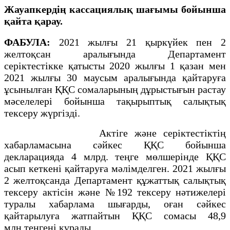
Жауапкердің кассациялық шағымы бойынша
қайта қарау.
ФАБУЛА:
2021 жылғы 21 қыркүйек пен 2
желтоқсан аралығында Департамент
серіктестікке қатысты 2020 жылғы 1 қазан мен
2021 жылғы 30 маусым аралығында қайтаруға
ұсынылған ҚҚС сомаларының дұрыстығын растау
мәселелері бойынша тақырыптық салықтық
тексеру жүргізді.
Актіге және серіктестіктің
хабарламасына сәйкес ҚҚС бойынша
декларацияда 4 млрд. теңге мөлшерінде ҚҚС
асып кеткені қайтаруға мәлімделген. 2021 жылғы
2 желтоқсанда Департамент құжаттық салықтық
тексеру актісін және №192 тексеру нәтижелері
туралы хабарлама шығарды, оған сәйкес
қайтарылуға жатпайтын ҚҚС сомасы 48,9
млн.теңгені құрады.