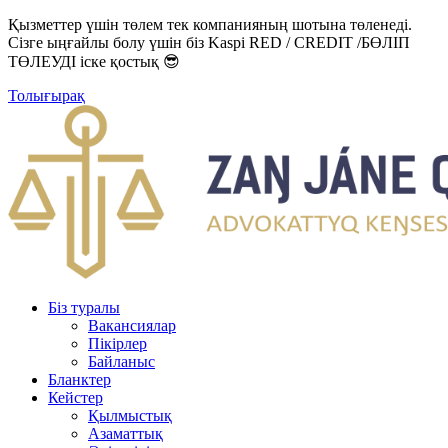
Қызметтер үшін төлем тек компанияның шотына төленеді.
Сізге ыңғайлы болу үшін біз Kaspi RED / CREDIT /БӨЛІП
ТӨЛЕУДІ іске қостық 😎
Толығырақ
Біз туралы
Вакансиялар
Пікірлер
Байланыс
Бланктер
Кейстер
Қылмыстық
Азаматтық