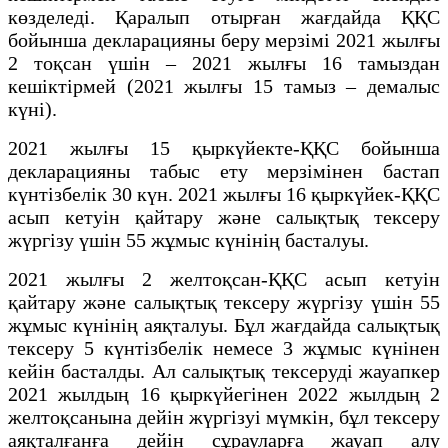
көзделеді. Қаралып отырған жағдайда ҚҚС
бойынша декларацияны беру мерзімі 2021 жылғы
2 тоқсан үшін – 2021 жылғы 16 тамыздан
кешіктірмей (2021 жылғы 15 тамыз – демалыс
күні).
2021 жылғы 15 қыркүйекте-ҚҚС бойынша
декларацияны табыс ету мерзімінен бастап
күнтізбелік 30 күн. 2021 жылғы 16 қыркүйек-ҚҚС
асып кетуін қайтару және салықтық тексеру
жүргізу үшін 55 жұмыс күнінің басталуы.
2021 жылғы 2 желтоқсан-ҚҚС асып кетуін
қайтару және салықтық тексеру жүргізу үшін 55
жұмыс күнінің аяқталуы. Бұл жағдайда салықтық
тексеру 5 күнтізбелік немесе 3 жұмыс күнінен
кейін басталды. Ал салықтық тексеруді жауапкер
2021 жылдың 16 қыркүйегінен 2022 жылдың 2
желтоқсанына дейін жүргізуі мүмкін, бұл тексеру
аяқталғанға дейін сұрауларға жауап алу