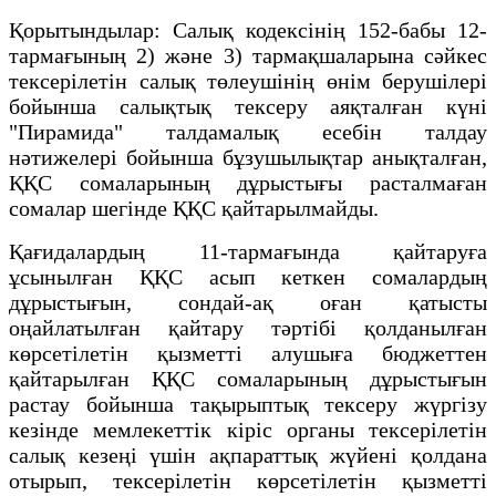
Қорытындылар: Салық кодексінің 152-бабы 12-
тармағының 2) және 3) тармақшаларына сәйкес
тексерілетін салық төлеушінің өнім берушілері
бойынша салықтық тексеру аяқталған күні
"Пирамида" талдамалық есебін талдау
нәтижелері бойынша бұзушылықтар анықталған,
ҚҚС сомаларының дұрыстығы расталмаған
сомалар шегінде ҚҚС қайтарылмайды.
Қағидалардың 11-тармағында қайтаруға
ұсынылған ҚҚС асып кеткен сомалардың
дұрыстығын, сондай-ақ оған қатысты
оңайлатылған қайтару тәртібі қолданылған
көрсетілетін қызметті алушыға бюджеттен
қайтарылған ҚҚС сомаларының дұрыстығын
растау бойынша тақырыптық тексеру жүргізу
кезінде мемлекеттік кіріс органы тексерілетін
салық кезеңі үшін ақпараттық жүйені қолдана
отырып, тексерілетін көрсетілетін қызметті