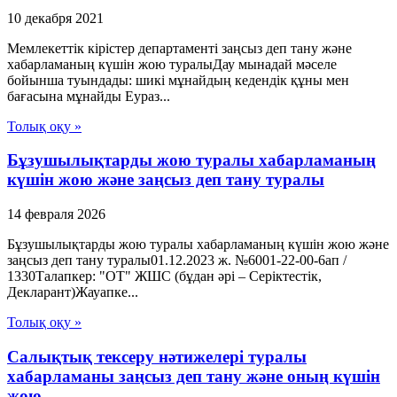
10 декабря 2021
Мемлекеттік кірістер департаменті заңсыз деп тану және
хабарламаның күшін жою туралыДау мынадай мәселе
бойынша туындады: шикі мұнайдың кедендік құны мен
бағасына мұнайды Еураз...
Толық оқу »
Бұзушылықтарды жою туралы хабарламаның
күшін жою және заңсыз деп тану туралы
14 февраля 2026
Бұзушылықтарды жою туралы хабарламаның күшін жою және
заңсыз деп тану туралы01.12.2023 ж. №6001-22-00-6ап /
1330Талапкер: "ОТ" ЖШС (бұдан әрі – Серіктестік,
Декларант)Жауапке...
Толық оқу »
Салықтық тексеру нәтижелері туралы
хабарламаны заңсыз деп тану және оның күшін
жою