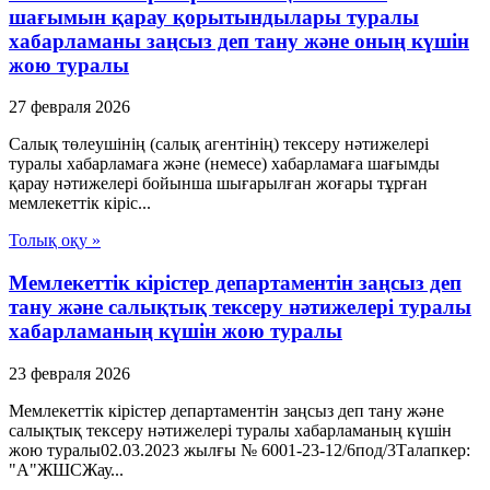
шағымын қарау қорытындылары туралы
хабарламаны заңсыз деп тану және оның күшін
жою туралы
27 февраля 2026
Салық төлеушінің (салық агентінің) тексеру нәтижелері
туралы хабарламаға және (немесе) хабарламаға шағымды
қарау нәтижелері бойынша шығарылған жоғары тұрған
мемлекеттік кіріс...
Толық оқу »
Мемлекеттік кірістер департаментін заңсыз деп
тану және салықтық тексеру нәтижелері туралы
хабарламаның күшін жою туралы
23 февраля 2026
Мемлекеттік кірістер департаментін заңсыз деп тану және
салықтық тексеру нәтижелері туралы хабарламаның күшін
жою туралы02.03.2023 жылғы № 6001-23-12/6под/3Талапкер:
"А"ЖШСЖау...