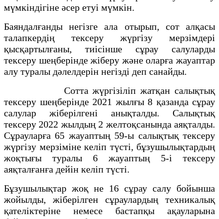
мүмкіндігіне әсер етуі мүмкін.
Баяндалғанды негізге ала отырып, сот алқасы
талапкердің тексеру жүргізу мерзімдері
қысқартылғаны, тиісінше сұрау салуларды
тексеру шеңберінде жіберу және оларға жауаптар
алу туралы дәлелдерін негізді деп санайды.
Сотта жүргізіліп жатқан салықтық
тексеру шеңберінде 2021 жылғы 8 қазанда сұрау
салулар жіберілгені анықталды. Салықтық
тексеру 2022 жылдың 2 желтоқсанында аяқталды.
Сұрауларға 65 жауаптың 59-ы салықтық тексеру
жүргізу мерзіміне келіп түсті, бұзушылықтардың
жоқтығы туралы 6 жауаптың 5-і тексеру
аяқталғанға дейін келіп түсті.
Бұзушылықтар жоқ не 16 сұрау салу бойынша
жойылды, жіберілген сұраулардың техникалық
қателіктеріне немесе бастапқы ақауларына