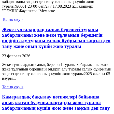
хабарламаны заңсыз деп тану және оның күшін жою
туралы№6001-23-00-6ап/277 17.08.2023 ж.Талапкер:
"Т"ЖШСЖауапкер: "Мемлеке...
Толық оқу »
Жеке тұлғалардың салық берешегі туралы
хабарламаны және жеке тұлғаның берешегін
өндіріп алу туралы салық бұйрығын заңсыз деп
тану және оның күшін жою туралы
23 февраля 2026
Жеке тұлғалардың салық берешегі туралы хабарламаны және
жеке тұлғаның берешегін өндіріп алу туралы салық бұйрығын
заңсыз деп тану және оның күшін жою туралы2025 жылғы 05
науры...
Толық оқу »
Камералдық бақылау нәтижелері бойынша
анықталған бұзушылықтарды жою туралы
хабарламаның күшін жою және заңсыз деп тану