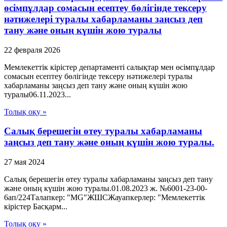
өсімпұлдар сомасын есептеу бөлігінде тексеру
нәтижелері туралы хабарламаны заңсыз деп
тану және оның күшін жою туралы
22 февраля 2026
Мемлекеттік кірістер департаменті салықтар мен өсімпұлдар
сомасын есептеу бөлігінде тексеру нәтижелері туралы
хабарламаны заңсыз деп тану және оның күшін жою
туралы06.11.2023...
Толық оқу »
Салық берешегін өтеу туралы хабарламаны
заңсыз деп тану және оның күшін жою туралы.
27 мая 2024
Салық берешегін өтеу туралы хабарламаны заңсыз деп тану
және оның күшін жою туралы.01.08.2023 ж. №6001-23-00-
6ап/224Талапкер: "MG"ЖШСЖауапкерлер: "Мемлекеттік
кірістер Басқарм...
Толық оқу »