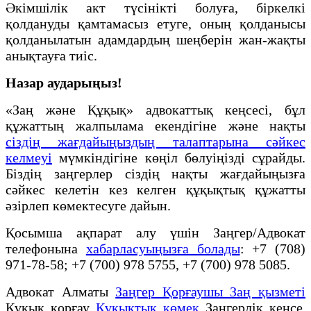
Әкімшілік акт түсінікті болуға, біркелкі
қолдануды қамтамасыз етуге, оның қолданысы
қолданылатын адамдардың шеңберін жан-жақты
анықтауға тиіс.
Назар аударыңыз!
«Заң және Құқық» адвокаттық кеңсесі, бұл
құжаттың жалпылама екендігіне және нақты
сіздің жағдайыңыздың талаптарына сәйкес
келмеуі
мүмкіндігіне көңіл бөлуіңізді сұрайды.
Біздің заңгерлер сіздің нақты жағдайыңызға
сәйкес келетін кез келген құқықтық құжатты
әзірлеп көмектесуге дайын.
Қосымша ақпарат алу үшін Заңгер/Адвокат
телефонына
хабарласуыңызға болады
: +7 (708)
971-78-58; +7 (700) 978 5755, +7 (700) 978 5085.
Адвокат Алматы
Заңгер Қорғаушы Заң қызметі
Құқық қорғау
Құқықтық қөмек
Заңгерлік кеңсе