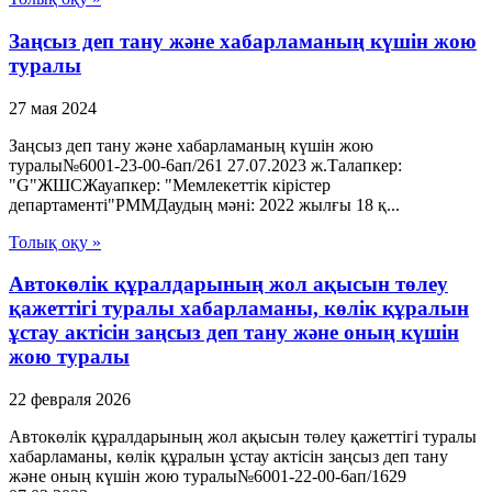
Заңсыз деп тану және хабарламаның күшін жою
туралы
27 мая 2024
Заңсыз деп тану және хабарламаның күшін жою
туралы№6001-23-00-6ап/261 27.07.2023 ж.Талапкер:
"G"ЖШСЖауапкер: "Мемлекеттік кірістер
департаменті"РММДаудың мәні: 2022 жылғы 18 қ...
Толық оқу »
Автокөлік құралдарының жол ақысын төлеу
қажеттігі туралы хабарламаны, көлік құралын
ұстау актісін заңсыз деп тану және оның күшін
жою туралы
22 февраля 2026
Автокөлік құралдарының жол ақысын төлеу қажеттігі туралы
хабарламаны, көлік құралын ұстау актісін заңсыз деп тану
және оның күшін жою туралы№6001-22-00-6ап/1629