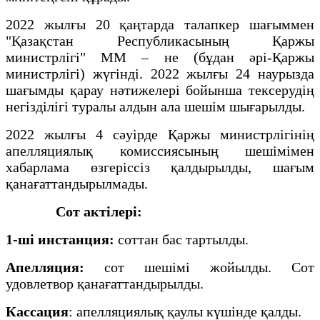
2022 жылғы 20 қаңтарда талапкер шағыммен
"Қазақстан Республикасының Қаржы
министрлігі" ММ – не (бұдан әрі-Қаржы
министрлігі) жүгінді. 2022 жылғы 24 наурызда
шағымды қарау нәтижелері бойынша тексерудің
негізділігі туралы алдын ала шешім шығарылды.
2022 жылғы 4 сәуірде Қаржы министрлігінің
апелляциялық комиссиясының шешімімен
хабарлама өзгеріссіз қалдырылды, шағым
қанағаттандырылмады.
Сот актілері:
1-ші инстанция:
соттан бас тартылды.
Апелляция:
сот шешімі жойылды. Сот
удовлетвор қанағаттандырылды.
Кассация
: апелляциялық қаулы күшінде қалды.