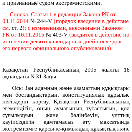
и признанные судом экстремистскими.
Сноска. Статья 1 в редакции Закона РК от
03.11.2014
№ 244-V
(порядок введения в действие
см.
ст. 2
); с изменениями, внесенными Законом
РК от 16.11.2015
№ 403-V
(вводится в действие по
истечении десяти календарных дней после дня
его первого официального опубликования).
Қазақстан Республикасының 2005 жылғы 18
ақпандағы N 31 Заңы.
Осы Заң адамның және азаматтың құқықтары
мен бостандықтарын, конституциялық құрылыс
негiздерiн қорғау, Қазақстан Республикасының
егемендiгiн, оның аумағының тұтастығын, қол
сұғылмауын және бөлiнбеуiн, ұлттық
қауiпсiздігін қамтамасыз ету мақсатында
экстремизмге қарсы iс-қимылдың құқықтық және