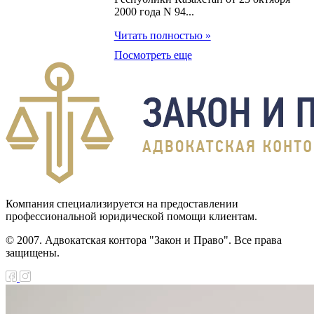
пасности населения
2000 года N 94...
н О
Читать полностью »
Посмотреть еще
дарственном
торинге
твенности в
слях экономики,
ющих
тегическое
ение
Компания специализируется на предоставлении
профессиональной юридической помощи клиентам.
н Об амнистии в
 с десятилетием
© 2007. Адвокатская контора "Закон и Право". Все права
защищены.
висимости
ублики Казахстан