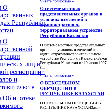
Читать полностью »
н О
О системе местных
дарственных
представительных органов в
условиях изменений в
адах Республики
административно-
хстан
территориальном устройстве
Республики Казахстан
н О
О системе местных представительных
дарственной
органов в условиях изменений в
административно-территориальном
страции
устройстве Республики КазахстанЗакон
ических лиц и
Республики Казахстан от 19 июня 1997
г....
ной регистрации
Читать полностью »
алов и
О ВЕКСЕЛЬНОМ
ставительств
ОБРАЩЕНИИ В
РЕСПУБЛИКЕ КАЗАХСТАН
н Об ипотеке
О ВЕКСЕЛЬНОМ ОБРАЩЕНИИ В
ижимого
РЕСПУБЛИКЕ КАЗАХСТАНЗакон