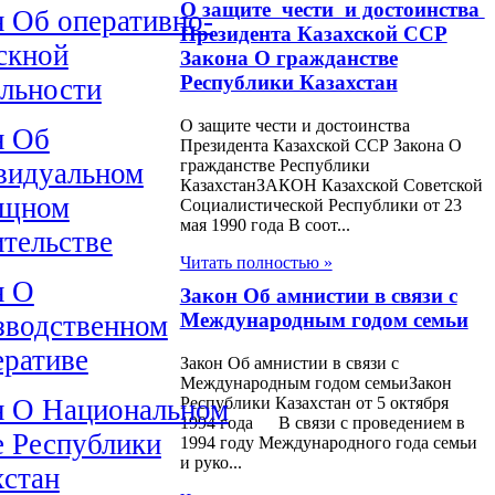
О защите чести и достоинства
н Об оперативно-
Президента Казахской ССР
скной
Закона О гражданстве
Республики Казахстан
ельности
О защите чести и достоинства
н Об
Президента Казахской ССР Закона О
гражданстве Республики
видуальном
КазахстанЗАКОН Казахской Советской
ищном
Социалистической Республики от 23
мая 1990 года В соот...
ительстве
Читать полностью »
н О
Закон Об амнистии в связи с
Международным годом семьи
зводственном
еративе
Закон Об амнистии в связи с
Международным годом семьиЗакон
н О Национальном
Республики Казахстан от 5 октябpя
1994 года В связи с проведением в
е Республики
1994 году Международного года семьи
и руко...
хстан