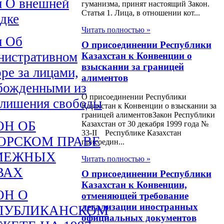
н О внешней
гуманизма, принят настоящий Закон.
Статья 1. Лица, в отношении кот...
едке
Читать полностью »
н Об
О присоединении Республики
нистративном
Казахстан к Конвенции о
взыскании за границей
ре за лицами,
алиментов
божденными из
О присоединении Республики
 лишения свободы
Казахстан к Конвенции о взыскании за
границей алиментовЗакон Республики
ОН ОБ
Казахстан от 30 декабря 1999 года №
33-II Республике Казахстан
ОРСКОМ ПРАВЕ
присоедин...
МЕЖНЫХ
Читать полностью »
ВАХ
О присоединении Республики
Казахстан к Конвенции,
ОН О
отменяющей требование
легализации иностранных
ПУБЛИКАНСКОМ
официальных документов