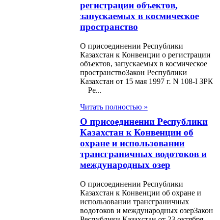
регистрации объектов,
007-2009 годы
запускаемых в космическое
пространство
н О регистрации
га движимого
О присоединении Республики
Казахстан к Конвенции о регистрации
ества
объектов, запускаемых в космическое
пространствоЗакон Республики
н О
Казахстан от 15 мая 1997 г. N 108-I ЗРК
Ре...
убликанском
Читать полностью »
ете на 1999 год
О присоединении Республики
Казахстан к Конвенции об
н О карантине
охране и использовании
ений
трансграничных водотоков и
международных озер
н О племенном
О присоединении Республики
тноводстве
Казахстан к Конвенции об охране и
использовании трансграничных
н О радиационной
водотоков и международных озерЗакон
Республики Казахстан от 23 октября