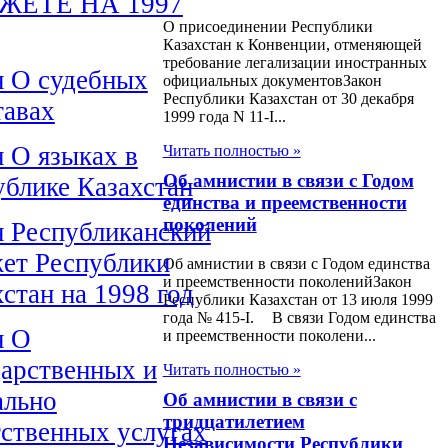
ЖЕТЕ НА 1997
О присоединении Республики
Казахстан к Конвенции, отменяющей
требование легализации иностранных
н О судебных
официальных документовЗакон
Республики Казахстан от 30 декабря
тавах
1999 года N 11-I...
н О языках в
Читать полностью »
Об амнистии в связи с Годом
ублике Казахстан
единства и преемственности
поколений
н Республиканский
ет Республики
Об амнистии в связи с Годом единства
и преемственности поколенийЗакон
стан на 1998 год
Республики Казахстан от 13 июля 1999
года № 415-I. В связи Годом единства
н О
и преемственности поколени...
дарственных и
Читать полностью »
ально
Об амнистии в связи с
тридцатилетием
тственных услугах
Независимости Республики