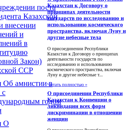
Казахстан к Договору о
чреждении поста
принципах деятельности
идента Казахской
государств по исследованию и
и внесении
использованию космического
пространства, включая Луну и
нений и
другие небесные тела
лнений в
О присоединении Республики
титуцию
Казахстан к Договору о принципах
деятельности государств по
овной Закон)
исследованию и использованию
хской ССР
космического пространства, включая
Луну и другие небесные т...
н Об амнистии в
Читать полностью »
 с
О присоединении Республики
Казахстан к Конвенции о
ународным годом
ликвидации всех форм
и
дискриминации в отношении
женщин
н О