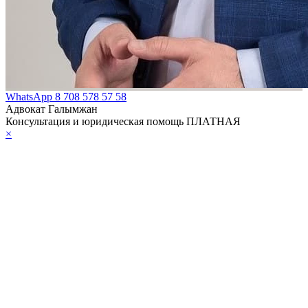
гольной продукции
н О введении в
твие Гражданского
кса Республики
хстан (особенная
WhatsApp
8 708 578 57 58
Адвокат Галымжан
)
Консультация и юридическая помощь ПЛАТНАЯ
×
н О
иводействии
оризму
н О космической
ельности
н О Фонде
нтирования