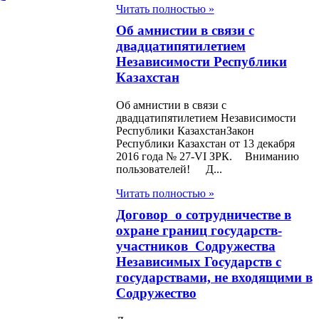
бе
Читать полностью »
Об амнистии в связи с
н Об
двадцатипятилетием
тектурной,
Независимости Республики
Казахстан
остроительной и
ительной
Об амнистии в связи с
двадцатипятилетием Независимости
льности в
Республики КазахстанЗакон
Республики Казахстан от 13 декабря
ублике Казахстан
2016 года № 27-VІ ЗРК. Вниманию
пользователей! Д...
н Об
Читать полностью »
лнительном
Договор о сотрудничестве в
водстве и статусе
охране границ государств-
бных исполнителей
участников Содружества
Независимых Государств с
н Об амнистии
государствами, не входящими в
Содружество
дан Республики