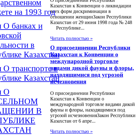
О присоединении Республики
даpственном
Казахстан к Конвенции о ликвидации
ете на 1993 год
всех форм дискриминации в
отношении женщинЗакон Республики
Казахстан от 29 июня 1998 года № 248
н О банках и
Республике...
овской
Читать полностью »
льности в
О присоединении Республики
ублике Казахстан
Казахстан к Конвенции о
международной торговле
н О транспорте в
видами дикой фауны и флоры,
находящимися под угрозой
ублике Казахстан
исчезновения
н О
О присоединении Республики
Казахстан к Конвенции о
СЕЛЬНОМ
международной торговле видами дикой
АЩЕНИИ В
фауны и флоры, находящимися под
угрозой исчезновенияЗакон Республики
ПУБЛИКЕ
Казахстан от 6 апре...
АХСТАН
Читать полностью »