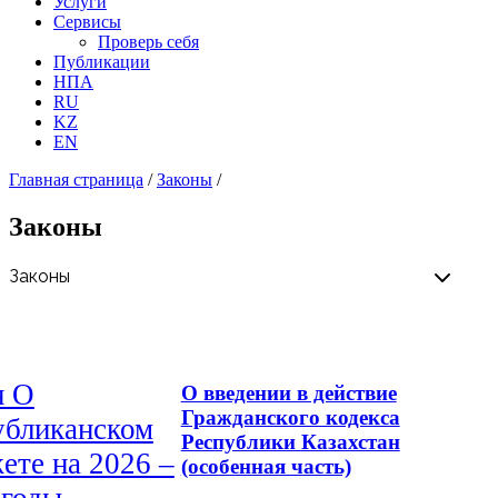
Услуги
Сервисы
Проверь себя
Публикации
НПА
RU
KZ
EN
Главная страница
/
Законы
/
Законы
н О
О введении в действие
Гражданского кодекса
убликанском
Республики Казахстан
ете на 2026 –
(особенная часть)
 годы