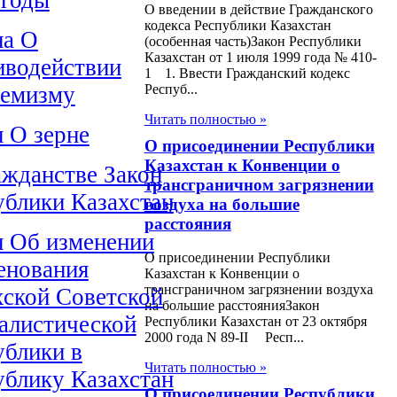
О введении в действие Гражданского
кодекса Республики Казахстан
на О
(особенная часть)Закон Республики
Казахстан от 1 июля 1999 года № 410-
иводействии
1 1. Ввести Гражданский кодекс
Респуб...
ремизму
Читать полностью »
н О зерне
О присоединении Республики
Казахстан к Конвенции о
ажданстве Закон
трансграничном загрязнении
ублики Казахстан
воздуха на большие
расстояния
н Об изменении
О присоединении Республики
енования
Казахстан к Конвенции о
трансграничном загрязнении воздуха
хской Советской
на большие расстоянияЗакон
алистической
Республики Казахстан от 23 октября
2000 года N 89-II Респ...
ублики в
Читать полностью »
ублику Казахстан
О присоединении Республики