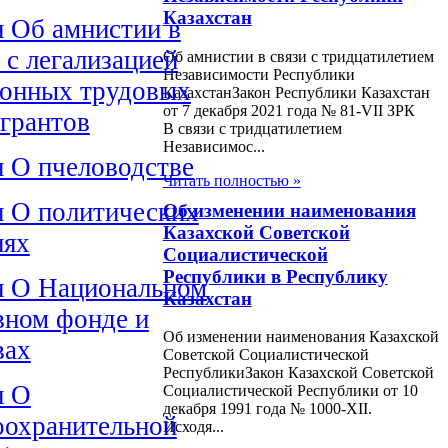
Казахстан
н Об амнистии в
 с легализацией
Об амнистии в связи с тридцатилетием
Независимости Республики
конных трудовых
КазахстанЗакон Республики Казахстан
от 7 декабря 2021 года № 81-VII ЗРК
грантов
В связи с тридцатилетием
Независимос...
н О пчеловодстве
Читать полностью »
н О политических
Об изменении наименования
Казахской Советской
иях
Социалистической
Республики в Республику
н О Национальном
Казахстан
вном фонде и
Об изменении наименования Казахской
вах
Советской Социалистической
РеспубликиЗакон Казахской Советской
н О
Социалистической Республики от 10
декабpя 1991 года № 1000-XII.
оохранительной
Исходя...