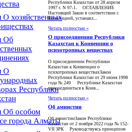
ества
Республики Казахстан от 28 апреля
1997 г. N 97-1. ОГЛАВЛЕНИЕ
Настоящий Закон в соответствии с
н О хозяйственных
Конвенцией, устанавл...
риществах
Читать полностью »
О присоединении Республики
н Об
Казахстан к Конвенции о
ственных
психотропных веществах
динениях
О присоединении Республики
Казахстан к Конвенции о
н О
психотропных веществахЗакон
Республики Казахстан от 29 июня 1998
ународных
года № 249 Республике Казахстан
ворах Республики
присоединиться к Конв...
хстан
Читать полностью »
Об амнистии
н Об особом
Об амнистииЗакон Республики
усе города Алматы
Казахстан от 2 ноября 2022 года № 152-
VII ЗРК Руководствуясь принципом