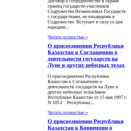
стан в связи с
Договор о сотрудничестве в охране
границ государств-участников
лизацией ими денег
Содружества Независимых Государств
с государствами, не входящими в
Содружество Вступает в силу со дня
н О жилищных
передачи...
шениях
Читать полностью »
н О нотариате
О присоединении Республики
Казахстан к Соглашению о
н О
деятельности государств на
Луне и других небесных телах
дарственных
етах
О присоединении Республики
Казахстан к Соглашению о
деятельности государств на Луне и
н О
других небесных телахЗакон
Республики Казахстан от 15 мая 1997 г.
нтированном
N 105-I Республике...
сферте из
Читать полностью »
онального фонда
О присоединении Республики
ублики Казахстан
Казахстан к Конвенции о