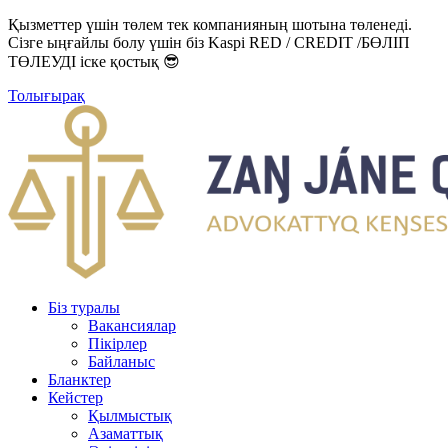
Қызметтер үшін төлем тек компанияның шотына төленеді.
Сізге ыңғайлы болу үшін біз Kaspi RED / CREDIT /БӨЛІП
ТӨЛЕУДІ іске қостық 😎
Толығырақ
Біз туралы
Вакансиялар
Пікірлер
Байланыс
Бланктер
Кейстер
Қылмыстық
Азаматтық