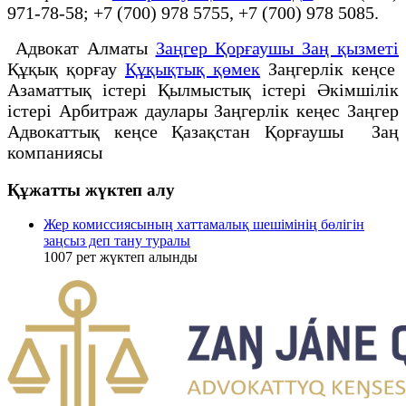
971-78-58; +7 (700) 978 5755, +7 (700) 978 5085.
Адвокат Алматы
Заңгер Қорғаушы Заң қызметі
Құқық қорғау
Құқықтық қөмек
Заңгерлік кеңсе
Азаматтық істері Қылмыстық істері Әкімшілік
істері Арбитраж даулары Заңгерлік кеңес Заңгер
Адвокаттық кеңсе Қазақстан Қорғаушы Заң
компаниясы
Құжатты жүктеп алу
Жер комиссиясының хаттамалық шешімінің бөлігін
заңсыз деп тану туралы
1007
рет жүктеп алынды