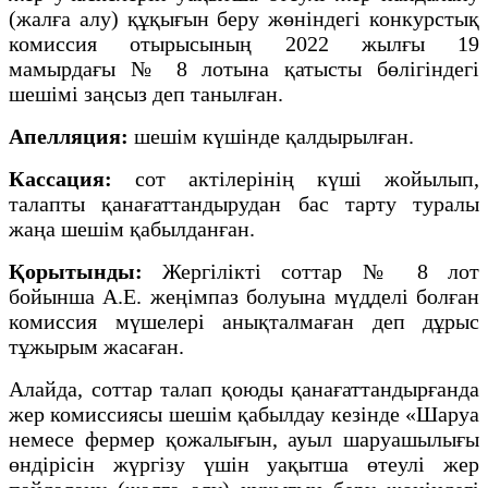
(жалға алу) құқығын беру жөніндегі конкурстық
комиссия отырысының 2022 жылғы 19
мамырдағы № 8 лотына қатысты бөлігіндегі
шешімі заңсыз деп танылған.
Апелляция:
шешім күшінде қалдырылған.
Кассация:
сот актілерінің күші жойылып,
талапты қанағаттандырудан бас тарту туралы
жаңа шешім қабылданған.
Қорытынды:
Жергілікті соттар № 8 лот
бойынша А.Е. жеңімпаз болуына мүдделі болған
комиссия мүшелері анықталмаған деп дұрыс
тұжырым жасаған.
Алайда, соттар талап қоюды қанағаттандырғанда
жер комиссиясы шешім қабылдау кезінде «Шаруа
немесе фермер қожалығын, ауыл шаруашылығы
өндірісін жүргізу үшін уақытша өтеулі жер