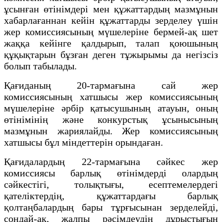
ұсынған өтінімдері мен құжаттардың мазмұнын
хабарлағаннан кейін құжаттарды зерделеу үшін
жер комиссиясының мүшелеріне бермей-ақ шет
жаққа кейінге қалдырып, талап қоюшының
құқықтарын бұзған деген тұжырымы да негізсіз
болып табылады.
Қағиданың 20-тармағына сай жер
комиссиясының хатшысы жер комиссиясының
мүшелеріне әрбір қатысушының атауын, оның
өтінімінің және конкурстық ұсынысының
мазмұнын жариялайды. Жер комиссиясының
хатшысы бұл міндеттерін орындаған.
Қағидалардың 22-тармағына сәйкес жер
комиссиясы барлық өтінімдерді олардың
сәйкестігі, толықтығы, есептемелердегі
қателіктердің, құжаттардағы барлық
қолтаңбалардың бары тұрғысынан зерделейді,
сондай-ақ, жалпы рәсімдеудің дұрыстығын