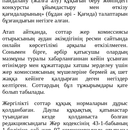
пайдалану (жалға алу) құқығын беру жөніндегі
конкурсты ұйымдастыру мен өткізу
қағидаларының» (бұдан әрі - Қағида) талаптарын
бұзғандығын негізге алған.
Атап айтқанда, соттар жер комиссиясы
отырысының аудан әкімдігінің ресми сайтында
онлайн көрсетілімі арқылы өткізілмеген.
Сонымен бірге, әрбір қатысушы олардың
мазмұны туралы хабарланғаннан кейін ұсынған
өтінімдер мен құжаттарды хатшы зерделеу үшін
жер комиссиясының мүшелеріне бермей ақ шет
жаққа кейінге қалдырған деген негіздер
келтірген. Соттардың бұл тұжырымдары қате
болып табылады.
Жергілікті соттар құқық нормаларын дұрыс
қолданбаған. Даулы құқықтық қатынастар
туындаған кезде қолданыста болған
редакциясындағы Жер кодексінің 43-1-бабының
1-бөлігіне сай жер 97 комиссиясының отырысы