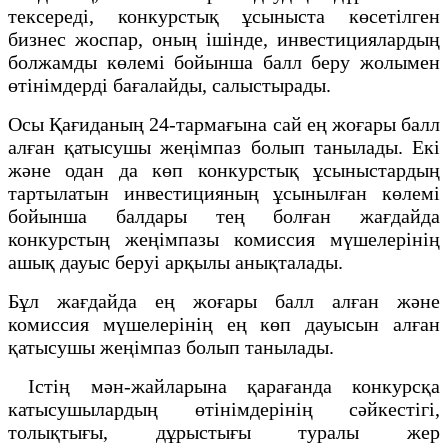
тексереді, конкурстық ұсыныста көсетілген
бизнес жоспар, оның ішінде, инвестициялардың
болжамды көлемі бойынша балл беру жолымен
өтінімдерді бағалайды, салыстырады.
Осы Қағиданың 24-тармағына сай ең жоғары балл
алған қатысушы жеңімпаз болып танылады. Екі
және одан да көп конкурстық ұсыныстардың
тартылатын инвестицияның ұсынылған көлемі
бойынша балдары тең болған жағдайда
конкурстың жеңімпазы комиссия мүшелерінің
ашық дауыс беруі арқылы анықталады.
Бұл жағдайда ең жоғары балл алған және
комиссия мүшелерінің ең көп дауысын алған
қатысушы жеңімпаз болып танылады.
Істің мән-жайларына қарағанда конкурсқа
катысушылардың өтінімдерінің сәйкестігі,
толықтығы, дұрыстығы туралы жер