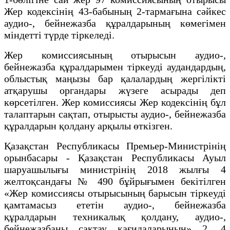
Жер кодексінің 43-бабының 2-тармағына сәйкес
аудио-, бейнежазба құралдарының көмегімен
міндетті түрде тіркеледі.
Жер комиссиясының отырысын аудио-,
бейнежазба құралдарымен тіркеуді аудандардың,
облыстық маңызы бар қалалардың жергілікті
атқарушы органдары жүзеге асырады деп
көрсетілген. Жер комиссиясы Жер кодексінің бұл
талаптарын сақтап, отырысты аудио-, бейнежазба
құралдарын қолдану арқылы өткізген.
Қазақстан Республикасы Премьер-Министрінің
орынбасары - Қазақстан Республикасы Ауыл
шаруашылығы министрінің 2018 жылғы 4
желтоқсандағы № 490 бұйрығымен бекітілген
«Жер комиссиясы отырысының барысын тіркеуді
қамтамасыз ететін аудио-, бейнежазба
құралдарын техникалық қолдану, аудио-,
бейнежазбаны сақтау қағидаларының» 2, 4