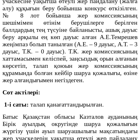
учаскесіне уақытша өтеулі жер пайдалану (жалға
алу) құқығын беру бойынша конкурс өткізілген.
№ 8 лот бойынша жер комиссиясының
шешімімен өтінім берушілерге берілген
баллдардың тең түсуіне байланысты, ашық дауыс
беру арқылы ең көп дауыс алған А.Е.Темрешев
жеңімпаз болып танылған (А.Е. – 9 дауыс, А.Т. – 3
дауыс, Т.К. – 0 дауыс). Т.К. жер комиссиясының
хаттамасымен келіспей, заңсыздық орын алғанын
көрсетіп, талап қоюын жер комиссиясының
құрамында болған кейбір шаруа қожалығы, өзіне
жер алғандығымен негіздеген.
Сот актілері:
1-і саты:
талап қанағаттандырылған.
Батыс Қазақстан облысы Казталов ауданының
Бірік ауылдық округінде шаруа қожалығын
жүргізу үшін ауыл шаруашылығы мақсатындағы
жер учаскелерін уақытша өтеулі жер пайдалану