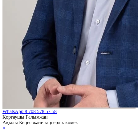
WhatsApp
8 708 578 57 58
Қорғаушы Ғалымжан
Ақылы Кеңес және заңгерлік көмек
×