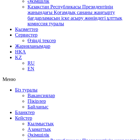
Әкімшілік
Қазақстан Республикасы Президентінің
жанындағы Қоғамдық сананы жаңғырту
бағдарламасын іске асыру жөніндегі ұлттық
комиссия туралы
Қызметтер
Сервистер
Өзіңді тексер
Жарияланымдар
НҚА
KZ
RU
EN
Меню
Біз туралы
Вакансиялар
Пікірлер
Байланыс
Бланктер
Кейстер
Қылмыстық
Азаматтық
Әкімшілік