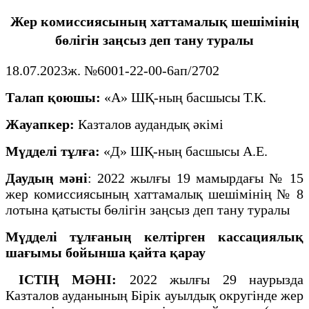
Жер комиссиясының хаттамалық шешімінің
бөлігін заңсыз деп тану туралы
18.07.2023ж. №6001-22-00-6ап/2702
Талап қоюшы:
«А» ШҚ-ның басшысы Т.К.
Жауапкер:
Казталов аудандық әкімі
Мүдделі тұлға:
«Д» ШҚ-ның басшысы А.Е.
Даудың мәні
: 2022 жылғы 19 мамырдағы № 15
жер комиссиясының хаттамалық шешімінің № 8
лотына қатысты бөлігін заңсыз деп тану туралы
Мүдделі тұлғаның келтірген кассациялық
шағымы бойынша қайта қарау
ІСТІҢ МӘНІ:
2022 жылғы 29 наурызда
Казталов ауданының Бірік ауылдық округінде жер