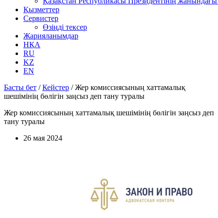
Қазақстан Республикасы Президентінің жанындағы 
Қызметтер
Сервистер
Өзіңді тексер
Жарияланымдар
НҚА
RU
KZ
EN
Басты бет
/
Кейстер
/
Жер комиссиясының хаттамалық
шешімінің бөлігін заңсыз деп тану туралы
Жер комиссиясының хаттамалық шешімінің бөлігін заңсыз деп
тану туралы
26 мая 2024