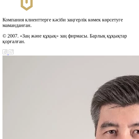
Компания клиенттерге кәсіби заңгерлік көмек көрсетуге
маманданған.
© 2007. «Заң және құқық» заң фирмасы. Барлық құқықтар
қорғалған.