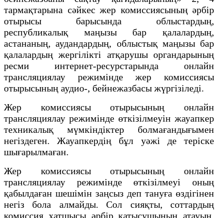
тармақтарына сәйкес жер комиссиясының әрбір
отырысы барысында облыстардың,
республикалық маңызы бар қалалардың,
астананың, аудандардың, облыстық маңызы бар
қалалардың жергілікті атқарушы органдарының
ресми интернет-ресурстарында онлайн
трансляциялау режимінде жер комиссиясы
отырысының аудио-, бейнежазбасы жүргізіледі.
Жер комиссиясы отырысының онлайн
трансляциялау режимінде өткізілмеуін жауапкер
техникалық мүмкіндіктер болмағандығымен
негіздеген. Жауапкердің бұл уәжі де теріске
шығарылмаған.
Жер комиссиясы отырысының онлайн
трансляциялау режимінде өткізілмеуі оның
қабылдаған шешімін заңсыз деп тануға өздігінен
негіз бола алмайды. Сол сияқты, соттардың
комиссия хатшысы әрбір қатысушының атауын,