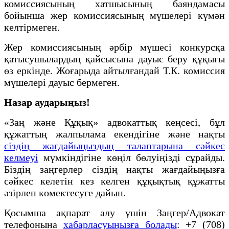
комиссиясының хатшысының баяндамасы
бойынша жер комиссиясының мүшелері күмән
келтірмеген.
Жер комиссиясының әрбір мүшесі конкурсқа
қатысушылардың қайсысына дауыс беру құқығы
өз еркінде. Жоғарыда айтылғандай Т.К. комиссия
мүшелері дауыс бермеген.
Назар аударыңыз!
«Заң және Құқық» адвокаттық кеңсесі, бұл
құжаттың жалпылама екендігіне және нақты
сіздің жағдайыңыздың талаптарына сәйкес
келмеуі
мүмкіндігіне көңіл бөлуіңізді сұрайды.
Біздің заңгерлер сіздің нақты жағдайыңызға
сәйкес келетін кез келген құқықтық құжатты
әзірлеп көмектесуге дайын.
Қосымша ақпарат алу үшін Заңгер/Адвокат
телефонына
хабарласуыңызға болады
: +7 (708)