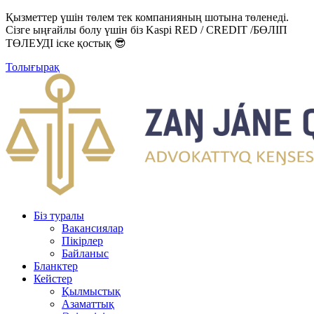
Қызметтер үшін төлем тек компанияның шотына төленеді.
Сізге ыңғайлы болу үшін біз Kaspi RED / CREDIT /БӨЛІП
ТӨЛЕУДІ іске қостық 😎
Толығырақ
Біз туралы
Вакансиялар
Пікірлер
Байланыс
Бланктер
Кейстер
Қылмыстық
Азаматтық