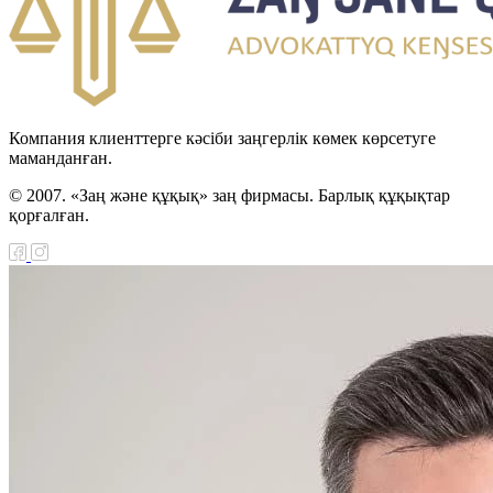
Компания клиенттерге кәсіби заңгерлік көмек көрсетуге
маманданған.
© 2007. «Заң және құқық» заң фирмасы. Барлық құқықтар
қорғалған.