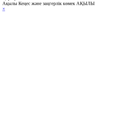
Ақылы Кеңес және заңгерлік көмек АҚЫЛЫ
×