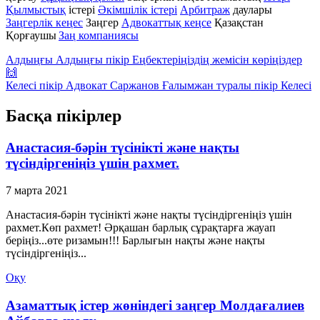
Қылмыстық
істері
Әкімшілік істері
Арбитраж
даулары
Заңгерлік кеңес
Заңгер
Адвокаттық кеңсе
Қазақстан
Қорғаушы
Заң компаниясы
Алдыңғы
Алдыңғы пікір
Еңбектеріңіздің жемісін көріңіздер
🙌
Келесі пікір
Адвокат Саржанов Ғалымжан туралы пікір
Келесі
Басқа пікірлер
Анастасия-бәрін түсінікті және нақты
түсіндіргеніңіз үшін рахмет.
7 марта 2021
Анастасия-бәрін түсінікті және нақты түсіндіргеніңіз үшін
рахмет.Көп рахмет! Әрқашан барлық сұрақтарға жауап
беріңіз...өте ризамын!!! Барлығын нақты және нақты
түсіндіргеніңіз...
Оқу
Азаматтық істер жөніндегі заңгер Молдағалиев