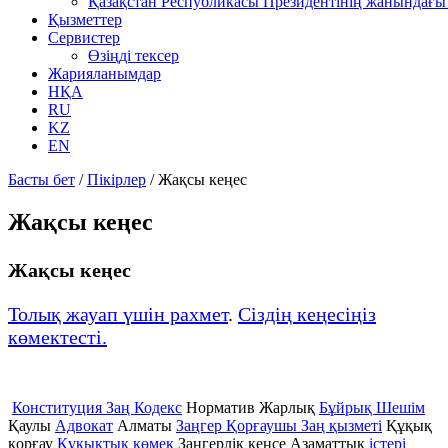
Қазақстан Республикасы Президентінің жанындағы 
Қызметтер
Сервистер
Өзіңді тексер
Жарияланымдар
НҚА
RU
KZ
EN
Басты бет
/
Пікірлер
/
Жақсы кеңес
Жақсы кеңес
Жақсы кеңес
Толық жауап үшін рахмет
.
Сіздің кеңесіңіз
көмектесті.
Конституция Заң Кодекс
Норматив Жарлық
Бұйрық Шешім
Қаулы
Адвокат
Алматы
Заңгер Қорғаушы Заң қызметі
Құқық
қорғау
Құқықтық қөмек
Заңгерлік кеңсе Азаматтық
істері