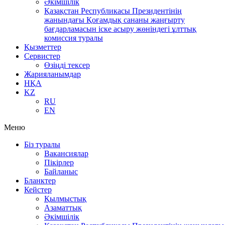
Әкімшілік
Қазақстан Республикасы Президентінің
жанындағы Қоғамдық сананы жаңғырту
бағдарламасын іске асыру жөніндегі ұлттық
комиссия туралы
Қызметтер
Сервистер
Өзіңді тексер
Жарияланымдар
НҚА
KZ
RU
EN
Меню
Біз туралы
Вакансиялар
Пікірлер
Байланыс
Бланктер
Кейстер
Қылмыстық
Азаматтық
Әкімшілік