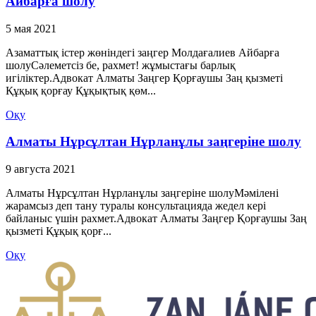
Айбарға шолу
5 мая 2021
Азаматтық істер жөніндегі заңгер Молдағалиев Айбарға
шолуСәлеметсіз бе, рахмет! жұмыстағы барлық
игіліктер.Адвокат Алматы Заңгер Қорғаушы Заң қызметі
Құқық қорғау Құқықтық қөм...
Оқу
Алматы Нұрсұлтан Нұрланұлы заңгеріне шолу
9 августа 2021
Алматы Нұрсұлтан Нұрланұлы заңгеріне шолуМәмілені
жарамсыз деп тану туралы консультацияда жедел кері
байланыс үшін рахмет.Адвокат Алматы Заңгер Қорғаушы Заң
қызметі Құқық қорғ...
Оқу