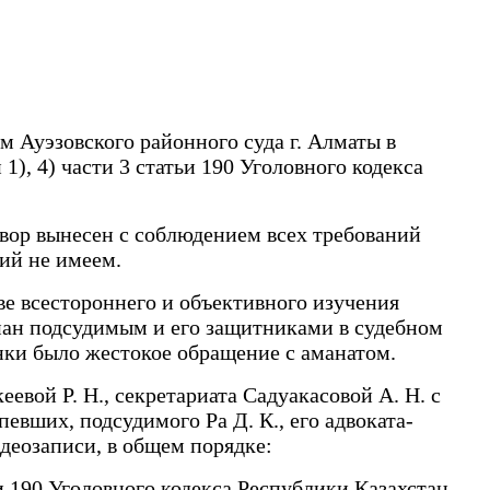
 Ауэзовского районного суда г. Алматы в
), 4) части 3 статьи 190 Уголовного кодекса
овор вынесен с соблюдением всех требований
зий не имеем.
ове всестороннего и объективного изучения
нан подсудимым и его защитниками в судебном
енки было жестокое обращение с аманатом.
евой Р. Н., секретариата Садуакасовой А. Н. с
евших, подсудимого Ра Д. К., его адвоката-
деозаписи, в общем порядке:
и 190 Уголовного кодекса Республики Казахстан