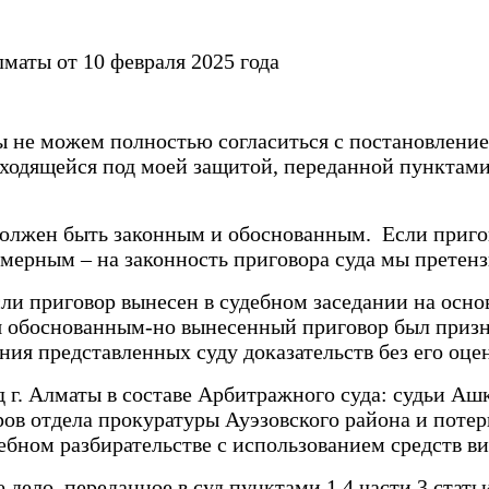
маты от 10 февраля 2025 года
 не можем полностью согласиться с постановлением
ходящейся под моей защитой, переданной пунктами 1
 должен быть законным и обоснованным. Если приг
омерным – на законность приговора суда мы претен
если приговор вынесен в судебном заседании на осн
тся обоснованным-но вынесенный приговор был приз
ения представленных суду доказательств без его оц
 г. Алматы в составе Арбитражного суда: судьи Ашке
ов отдела прокуратуры Ауэзовского района и потерп
ебном разбирательстве с использованием средств ви
дело, переданное в суд пунктами 1,4 части 3 стать