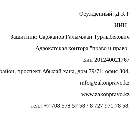
Осужденный: Д К Р
ИИН
Защитник: Саржанов Галымжан Турлыбекович
Адвокатская контора "право и право"
Бин 201240021767
айон, проспект Абылай хана, дом 79/71, офис 304.
info@zakonpravo.kz
www.zakonpravo.kz
тел.: +7 708 578 57 58 / 8 727 971 78 58.