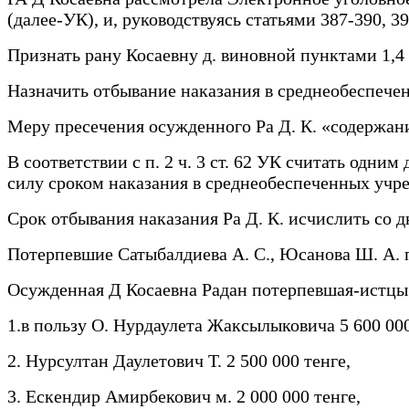
(далее-УК), и, руководствуясь статьями 387-390, 
Признать рану Косаевну д. виновной пунктами 1,4 
Назначить отбывание наказания в среднеобеспеч
Меру пресечения осужденного Ра Д. К. «содержани
В соответствии с п. 2 ч. 3 ст. 62 УК считать одни
силу сроком наказания в среднеобеспеченных учр
Срок отбывания наказания Ра Д. К. исчислить со д
Потерпевшие Сатыбалдиева А. С., Юсанова Ш. А. п
Осужденная Д Косаевна Радан потерпевшая-истцы
1.в пользу О. Нурдаулета Жаксылыковича 5 600 000
2. Нурсултан Даулетович Т. 2 500 000 тенге,
3. Ескендир Амирбекович м. 2 000 000 тенге,