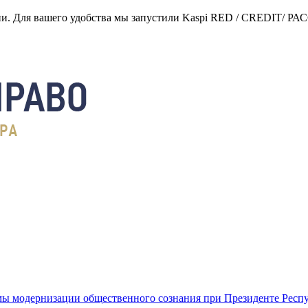
нии. Для вашего удобства мы запустили Kaspi RED / CREDIT/ Р
ы модернизации общественного сознания при Президенте Респ