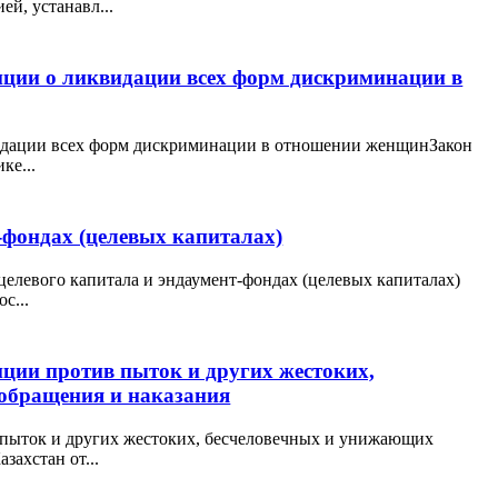
, устанавл...
нции о ликвидации всех форм дискриминации в
идации всех форм дискриминации в отношении женщинЗакон
ке...
-фондах (целевых капиталах)
 целевого капитала и эндаумент-фондах (целевых капиталах)
с...
ции против пыток и других жестоких,
обращения и наказания
 пыток и других жестоких, бесчеловечных и унижающих
захстан от...