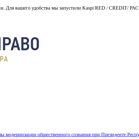
нии. Для вашего удобства мы запустили Kaspi RED / CREDIT/ Р
ы модернизации общественного сознания при Президенте Респ