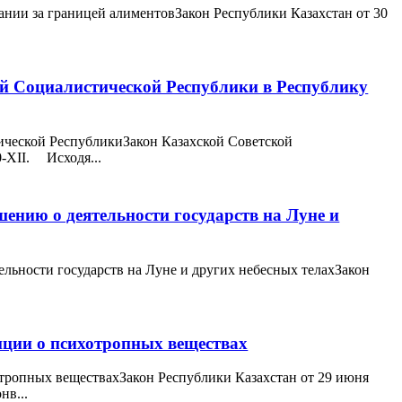
нии за границей алиментовЗакон Республики Казахстан от 30
.
й Социалистической Республики в Республику
ической РеспубликиЗакон Казахской Советской
0-XII. Исходя...
ению о деятельности государств на Луне и
льности государств на Луне и других небесных телахЗакон
нции о психотропных веществах
тропных веществахЗакон Республики Казахстан от 29 июня
нв...