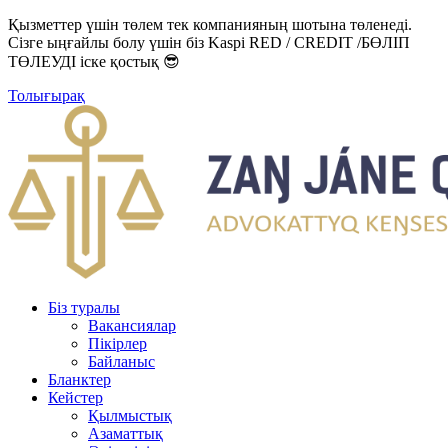
Қызметтер үшін төлем тек компанияның шотына төленеді.
Сізге ыңғайлы болу үшін біз Kaspi RED / CREDIT /БӨЛІП
ТӨЛЕУДІ іске қостық 😎
Толығырақ
Біз туралы
Вакансиялар
Пікірлер
Байланыс
Бланктер
Кейстер
Қылмыстық
Азаматтық