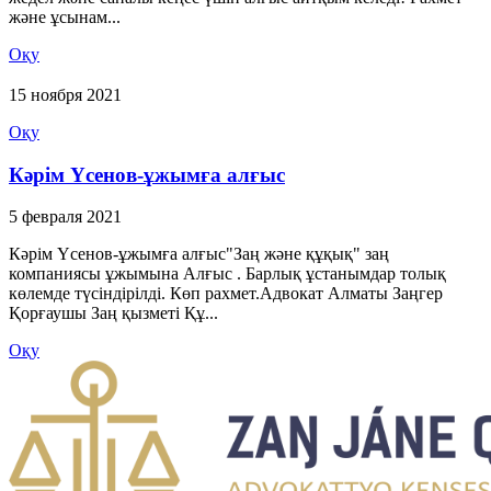
және ұсынам...
Оқу
15 ноября 2021
Оқу
Кәрім Үсенов-ұжымға алғыс
5 февраля 2021
Кәрім Үсенов-ұжымға алғыс"Заң және құқық" заң
компаниясы ұжымына Алғыс . Барлық ұстанымдар толық
көлемде түсіндірілді. Көп рахмет.Адвокат Алматы Заңгер
Қорғаушы Заң қызметі Құ...
Оқу