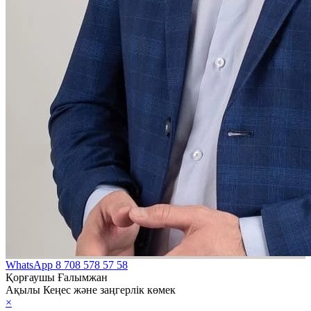
WhatsApp
8 708 578 57 58
Қорғаушы Ғалымжан
Ақылы Кеңес және заңгерлік көмек
×