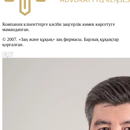
Компания клиенттерге кәсіби заңгерлік көмек көрсетуге
маманданған.
© 2007. «Заң және құқық» заң фирмасы. Барлық құқықтар
қорғалған.