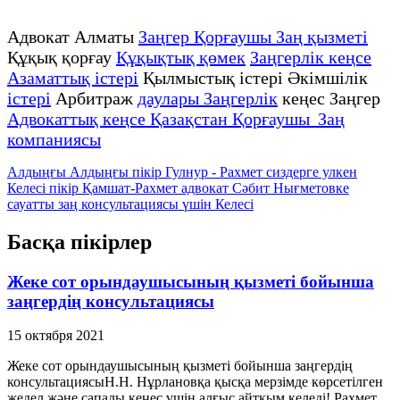
Адвокат Алматы
Заңгер Қорғаушы Заң қызметі
Құқық қорғау
Құқықтық қөмек
Заңгерлік кеңсе
Азаматтық істері
Қылмыстық істері Әкімшілік
істері
Арбитраж
даулары Заңгерлік
кеңес Заңгер
Адвокаттық кеңсе Қазақстан Қорғаушы Заң
компаниясы
Алдыңғы
Алдыңғы пікір
Гулнур - Рахмет сиздерге улкен
Келесі пікір
Қамшат-Рахмет адвокат Сәбит Нығметовке
сауатты заң консультациясы үшін
Келесі
Басқа пікірлер
Жеке сот орындаушысының қызметі бойынша
заңгердің консультациясы
15 октября 2021
Жеке сот орындаушысының қызметі бойынша заңгердің
консультациясыН.Н. Нұрлановқа қысқа мерзімде көрсетілген
жедел және сапалы кеңес үшін алғыс айтқым келеді! Рахмет