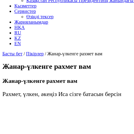
Қазақстан Республикасы Президентінің жанындағы 
Қызметтер
Сервистер
Өзіңді тексер
Жарияланымдар
НҚА
RU
KZ
EN
Басты бет
/
Пікірлер
/
Жанар-үлкенге рахмет вам
Жанар-үлкенге рахмет вам
Жанар-үлкенге рахмет вам
Рахмет, үлкен, әкеңіз Иса сізге батасын берсін