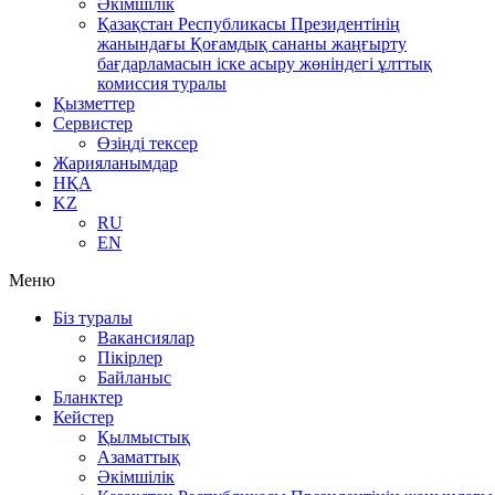
Әкімшілік
Қазақстан Республикасы Президентінің
жанындағы Қоғамдық сананы жаңғырту
бағдарламасын іске асыру жөніндегі ұлттық
комиссия туралы
Қызметтер
Сервистер
Өзіңді тексер
Жарияланымдар
НҚА
KZ
RU
EN
Меню
Біз туралы
Вакансиялар
Пікірлер
Байланыс
Бланктер
Кейстер
Қылмыстық
Азаматтық
Әкімшілік