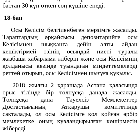
бастап 30 күн өткен соң күшіне енеді.
18-бап
Осы Келісім белгіленбеген мерзімге жасалды.
Тараптардың әрқайсысы депозитарийге осы
Келісімнен шыққанға дейін алты айдан
кешіктірмей өзінің осындай ниеті туралы
жазбаша хабарлама жіберіп және осы Келісімнің
қолданысы кезінде туындаған міндеттемелерді
реттей отырып, осы Келісімнен шығуға құқылы.
2018 жылғы 2 қарашада Астана қаласында
орыс тілінде бір төлнұсқа данада жасалды.
Төлнұсқа дана Тәуелсіз Мемлекеттер
Достастығының Атқарушы комитетінде
сақталады, ол осы Келісімге қол қойған әрбір
мемлекетке оның куәландырылған көшірмесін
жібереді.