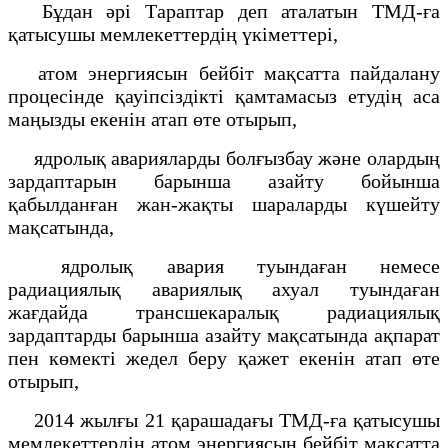
Бұдан әрі Тараптар деп аталатын ТМД-ға
қатысушы мемлекеттердің үкіметтері,
атом энергиясын бейбіт мақсатта пайдалану
процесінде қауіпсіздікті қамтамасыз етудің аса
маңызды екенін атап өте отырып,
ядролық аварияларды болғызбау және олардың
зардаптарын барынша азайту бойынша
қабылданған жан-жақты шараларды күшейту
мақсатында,
ядролық авария туындаған немесе
радиациялық авариялық ахуал туындаған
жағдайда трансшекаралық радиациялық
зардаптарды барынша азайту мақсатында ақпарат
пен көмекті жедел беру қажет екенін атап өте
отырып,
2014 жылғы 21 қарашадағы ТМД-ға қатысушы
мемлекеттердің атом энергиясын бейбіт мақсатта