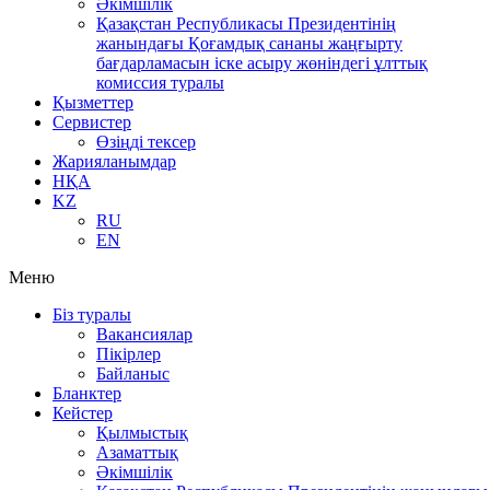
Әкімшілік
Қазақстан Республикасы Президентінің
жанындағы Қоғамдық сананы жаңғырту
бағдарламасын іске асыру жөніндегі ұлттық
комиссия туралы
Қызметтер
Сервистер
Өзіңді тексер
Жарияланымдар
НҚА
KZ
RU
EN
Меню
Біз туралы
Вакансиялар
Пікірлер
Байланыс
Бланктер
Кейстер
Қылмыстық
Азаматтық
Әкімшілік