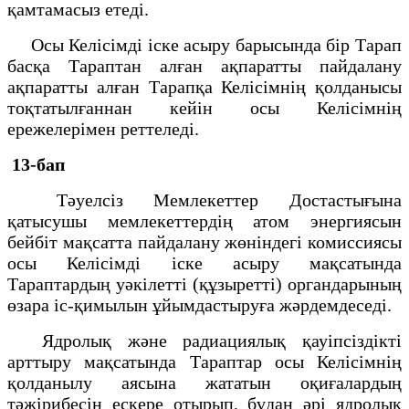
қамтамасыз етеді.
Осы Келісімді іске асыру барысында бір Тарап
басқа Тараптан алған ақпаратты пайдалану
ақпаратты алған Тарапқа Келісімнің қолданысы
тоқтатылғаннан кейін осы Келісімнің
ережелерімен реттеледі.
13-бап
Тәуелсіз Мемлекеттер Достастығына
қатысушы мемлекеттердің атом энергиясын
бейбіт мақсатта пайдалану жөніндегі комиссиясы
осы Келісімді іске асыру мақсатында
Тараптардың уәкілетті (құзыретті) органдарының
өзара іс-қимылын ұйымдастыруға жәрдемдеседі.
Ядролық және радиациялық қауіпсіздікті
арттыру мақсатында Тараптар осы Келісімнің
қолданылу аясына жататын оқиғалардың
тәжірибесін ескере отырып, бұдан әрі ядролық