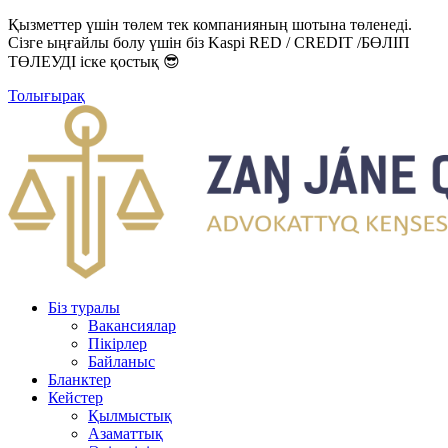
Қызметтер үшін төлем тек компанияның шотына төленеді.
Сізге ыңғайлы болу үшін біз Kaspi RED / CREDIT /БӨЛІП
ТӨЛЕУДІ іске қостық 😎
Толығырақ
Біз туралы
Вакансиялар
Пікірлер
Байланыс
Бланктер
Кейстер
Қылмыстық
Азаматтық