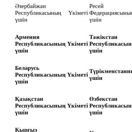
Әзербайжан
Ресей
Республикасының Үкіметі
Федерациясын
үшін
үшін
Армения
Тәжікстан
Республикасының
Үкіметі
Республикасы
үшін
үшін
Беларусь
Түрікменстанн
Республикасының
Үкіметі
үшін
үшін
Қазақстан
Өзбекстан
Республикасының
Үкіметі
Республикасы
үшін
үшін
Қырғыз