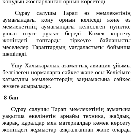
қонудың жоспарланған орнын көрсетеді.
Сұрау салушы Тарап өз мемлекетінің
аумағындағы қону орнын келіседі және өз
мемлекетінің аумағындағы келісілген пунктке
ұшып өтуге рұқсат береді. Көмек көрсету
жөніндегі топтарды тіркеуге байланысты
мәселелер Тараптардың уағдаластығы бойынша
шешіледі.
Ұшу Халықаралық азаматтық авиация ұйымы
белгілеген нормаларға сәйкес және осы Келісімге
қатысушы мемлекеттердің заңнамасына сәйкес
жүзеге асырылады.
8-бап
Сұрау салушы Тарап мемлекетінің аумағына
уақытша әкелінетін арнайы техника, жабдық,
жарақ, құралдар мен материалдар көмек көрсету
жөніндегі жұмыстар аяқталғаннан және оларды