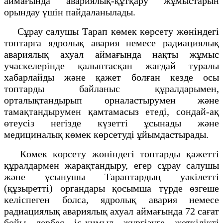
аймағында авариялық-құтқару жұмыстарын
орындау үшін пайдаланылады.
Сұрау салушы Тарап көмек көрсету жөніндегі
топтарға ядролық авария немесе радиациялық
авариялық ахуал аймағында нақты жұмыс
учаскелерінде қалыптасқан жағдай туралы
хабарлайды және қажет болған кезде осы
топтарды байланыс құралдарымен,
орталықтандырып орналастырумен және
тамақтандырумен қамтамасыз етеді, сондай-ақ
өтеусіз негізде күзетті ұсынады және
медициналық көмек көрсетуді ұйымдастырады.
Көмек көрсету жөніндегі топтарды қажетті
құралдармен жарақтандыру, егер сұрау салушы
және ұсынушы Тараптардың уәкілетті
(құзыретті) органдары қосымша түрде өзгеше
келіспеген болса, ядролық авария немесе
радиациялық авариялық ахуал аймағында 72 сағат
бойы дербес іс-қимыл жүргізуге жеткілікті