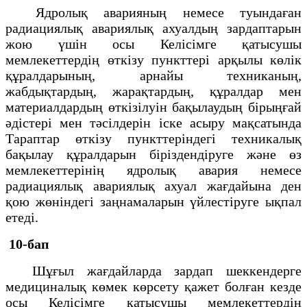
Ядролық аварияның немесе туындаған
радиациялық авариялық ахуалдың зардаптарын
жою үшін осы Келісімге қатысушы
мемлекеттердің өткізу пункттері арқылы көлік
құралдарының, арнайы техниканың,
жабдықтардың, жарақтардың, құралдар мен
материалдардың өткізілуін бақылаудың бірыңғай
әдістері мен тәсілдерін іске асыру мақсатында
Тараптар өткізу пункттеріндегі техникалық
бақылау құралдарын біріздендіруге және өз
мемлекеттерінің ядролық авария немесе
радиациялық авариялық ахуал жағдайына ден
қою жөніндегі заңнамаларын үйлестіруге ықпал
етеді.
10-бап
Шұғыл жағдайларда зардап шеккендерге
медициналық көмек көрсету қажет болған кезде
осы Келісімге қатысушы мемлекеттердің