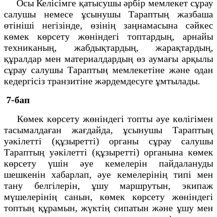
Осы Келісімге қатысушы әрбір мемлекет сұрау
салушы немесе ұсынушы Тараптың жазбаша
өтініші негізінде, өзінің заңнамасына сәйкес
көмек көрсету жөніндегі топтардың, арнайы
техниканың, жабдықтардың, жарақтардың,
құралдар мен материалдардың өз аумағы арқылы
сұрау салушы Тараптың мемлекетіне және одан
кедергісіз транзитіне жәрдемдесуге ұмтылады.
7-бап
Көмек көрсету жөніндегі топты әуе көлігімен
тасымалдаған жағдайда, ұсынушы Тараптың
уәкілетті (құзыретті) органы сұрау салушы
Тараптың уәкілетті (құзыретті) органына көмек
көрсету үшін әуе кемелерін пайдалануды
шешкенін хабарлап, әуе кемелерінің типі мен
тану белгілерін, ұшу маршрутын, экипаж
мүшелерінің санын, көмек көрсету жөніндегі
топтың құрамын, жүктің сипатын және ұшу мен