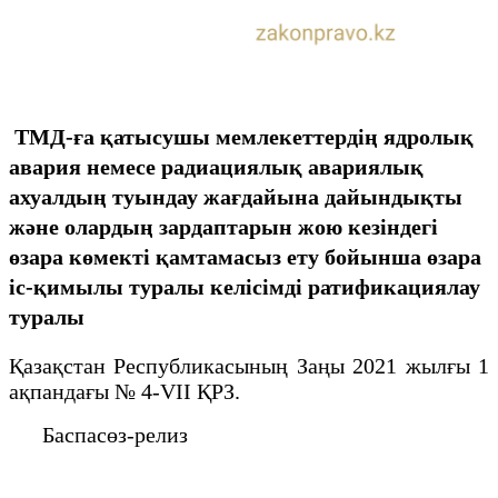
ТМД-ға қатысушы мемлекеттердің ядролық
авария немесе радиациялық авариялық
ахуалдың туындау жағдайына дайындықты
және олардың зардаптарын жою кезіндегі
өзара көмекті қамтамасыз ету бойынша өзара
іс-қимылы туралы келісімді ратификациялау
туралы
Қазақстан Республикасының Заңы 2021 жылғы 1
ақпандағы № 4-VII ҚРЗ.
Баспасөз-релиз