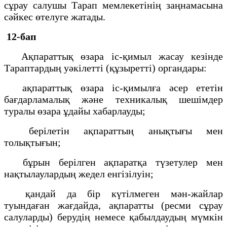
сұрау салушы Тарап мемлекетінің заңнамасына
сәйкес өтелуге жатады.
12-бап
Ақпараттық өзара іс-қимыл жасау кезінде
Тараптардың уәкілетті (құзыретті) органдары:
ақпараттық өзара іс-қимылға әсер ететін
бағдарламалық және техникалық шешімдер
туралы өзара ұдайы хабарлауды;
берілетін ақпараттың анықтығы мен
толықтығын;
бұрын берілген ақпаратқа түзетулер мен
нақтылаулардың жедел енгізілуін;
қандай да бір күтілмеген мән-жайлар
туындаған жағдайда, ақпаратты (ресми сұрау
салуларды) берудің немесе қабылдаудың мүмкін