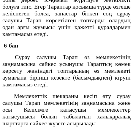
болуға тиіс. Егер Тараптар қосымша түрде өзгеше
келіспеген болса, запастар біткен соң сұрау
салушы Тарап көрсетілген топтарды олардың
одан арғы жұмысы үшін қажетті құралдармен
қамтамасыз етеді.
6-бап
Сұрау салушы Тарап өз мемлекетінің
заңнамасына сәйкес ұсынушы Тараптың көмек
көрсету жөніндегі топтарының өз мемлекеті
аумағына бірінші кезекте (басымдықпен) кіруін
қамтамасыз етеді.
Мемлекеттік шекараны кесіп өту сұрау
салушы Тарап мемлекетінің заңнамасына және
осы Келісімге қатысушы мемлекеттер
қатысушысы болып табылатын халықаралық
шарттарға сәйкес жүзеге асырылады.