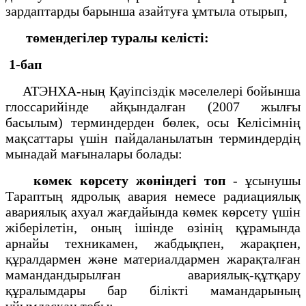
зардаптарды барынша азайтуға ұмтыла отырып,
төмендегілер туралы келісті:
1-бап
АТЭНХА-ның Қауіпсіздік мәселелері бойынша
глоссарийінде айқындалған (2007 жылғы
басылым) терминдерден бөлек, осы Келісімнің
мақсаттары үшін пайдаланылатын терминдердің
мынадай мағыналары болады:
көмек көрсету жөніндегі топ
- ұсынушы
Тараптың ядролық авария немесе радиациялық
авариялық ахуал жағдайында көмек көрсету үшін
жіберілетін, оның ішінде өзінің құрамында
арнайы техникамен, жабдықпен, жарақпен,
құралдармен және материалдармен жарақталған
мамандандырылған авариялық-құтқару
құралымдары бар білікті мамандарының
ұйымдасқан тобы;