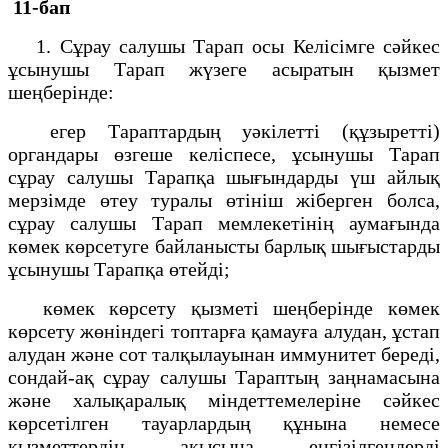
11-бап
1. Сұрау салушы Тарап осы Келісімге сәйкес
ұсынушы Тарап жүзеге асыратын қызмет
шеңберінде:
егер Тараптардың уәкілетті (құзыретті)
органдары өзгеше келіспесе, ұсынушы Тарап
сұрау салушы Тарапқа шығындарды үш айлық
мерзімде өтеу туралы өтініш жіберген болса,
сұрау салушы Тарап мемлекетінің аумағында
көмек көрсетуге байланысты барлық шығыстарды
ұсынушы Тарапқа өтейді;
көмек көрсету қызметі шеңберінде көмек
көрсету жөніндегі топтарға қамауға алудан, ұстап
алудан және сот талқылауынан иммунитет береді,
сондай-ақ сұрау салушы Тараптың заңнамасына
және халықаралық міндеттемелеріне сәйкес
көрсетілген тауарлардың құнына немесе
қызметтердің ақысына енгізілгендерді