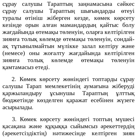
сұрау салушы Тараптың заңнамасына сәйкес
сұрау салушы Тараптың шығындарды өтеуі
туралы өтініш жіберген кезде, көмек көрсету
кезінде орын алған мамандардың қайтыс болу
жағдайында өтемақы төленуін, оларға келтірілген
зиянға толық көлемде өтемақы төленуін, сондай-
ақ тұтынылмайтын мүлікке залал келтіру және
(немесе) оны жоғалту жағдайында келтірілген
зиянға толық көлемде өтемақы төленуін
қамтамасыз етеді.
2. Көмек көрсету жөніндегі топтарды сұрау
салушы Тарап мемлекетінің аумағына жіберуді
қаржыландыру ұсынушы Тараптың ұлттық
бюджетінде көзделген қаражат есебінен жүзеге
асырылады.
3. Көмек көрсету жөніндегі топтың мүшесі
қасақана және құқыққа сыйымсыз әрекеттердің
(әрекетсіздіктің) нәтижесінде келтірген зиян