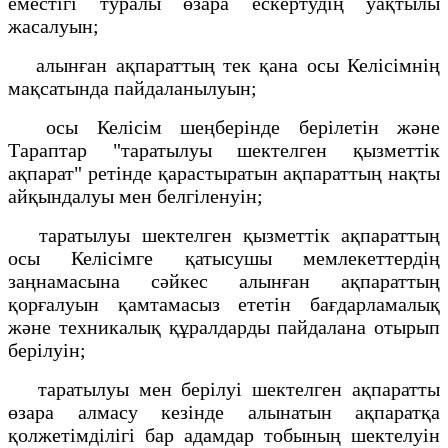
еместігі туралы өзара ескертудің уақтылы
жасалуын;
алынған ақпараттың тек қана осы Келісімнің
мақсатында пайдаланылуын;
осы Келісім шеңберінде берілетін және
Тараптар "таратылуы шектелген қызметтік
ақпарат" ретінде қарастыратын ақпараттың нақты
айқындалуы мен белгіленуін;
таратылуы шектелген қызметтік ақпараттың
осы Келісімге қатысушы мемлекеттердің
заңнамасына сәйкес алынған ақпараттың
қорғалуын қамтамасыз ететін бағдарламалық
және техникалық құралдарды пайдалана отырып
берілуін;
таратылуы мен берілуі шектелген ақпаратты
өзара алмасу кезінде алынатын ақпаратқа
қолжетімділігі бар адамдар тобының шектелуін