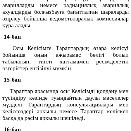
аварияларды немесе радиациялық авариялық
ахуалдарды болғызбауға бағытталған шараларды
әзірлеу бойынша ведомствоаралық комиссиялар
құра алады.
14-бап
Осы Келісімге Тараптардың өзара келісуі
бойынша оның ажырамас бөлігі болып
табылатын, тиісті хаттамамен ресімделетін
өзгерістер енгізілуі мүмкін.
15-бап
Тараптар арасында осы Келісімді қолдану мен
түсіндіру кезінде туындайтын даулы мәселелер
мүдделі Тараптардың консультациялары мен
келіссөздері арқылы немесе Тараптар келіскен
басқа да рәсім арқылы шешіледі.
16-бап