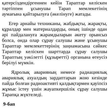
қатерсіздендіргеннен кейін Тараптар келіскен
тәртіппен ұсынушы Тарап мемлекетінің
аумағына қайтарылуға (әкелінуге) жатады.
Егер арнайы техниканы, жабдықты, жарақты,
құралдар мен материалдарды, оның ішінде одан
әрі пайдалануға жарамдыларын әкету орынсыз
болса, онда олар сұрау салушы және ұсынушы
Тараптар мемлекеттерінің заңнамасына сәйкес
Тараптар келіскен шарттарда сұрау салушы
Тараптың уәкілетті (құзыретті) органына өтеусіз
берілуі мүмкін.
Ядролық аварияның немесе радиациялық
авариялық ахуалдың зардаптарын жою кезінде
пайда болған радиоактивті қалдықтармен қауіпсіз
жұмыс істеу үшін жауапкершілік сұрау салушы
Тарапқа жүктеледі.
9-бап