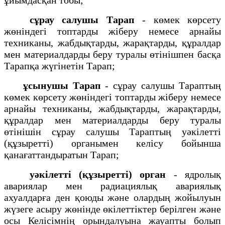
сұрау салушы Тарап
- көмек көрсету
жөніндегі топтарды жіберу немесе арнайы
техниканы, жабдықтарды, жарақтарды, құралдар
мен материалдарды беру туралы өтінішпен басқа
Тарапқа жүгінетін Тарап;
ұсынушы Тарап
- сұрау салушы Тараптың
көмек көрсету жөніндегі топтарды жіберу немесе
арнайы техниканы, жабдықтарды, жарақтарды,
құралдар мен материалдарды беру туралы
өтінішін сұрау салушы Тараптың уәкілетті
(құзыретті) органымен келісу бойынша
қанағаттандыратын Тарап;
уәкілетті (құзыретті) орган
- ядролық
авариялар мен радиациялық авариялық
ахуалдарға ден қоюды және олардың жойылуын
жүзеге асыру жөнінде өкілеттіктер берілген және
осы Келісімнің орындалуына жауапты болып