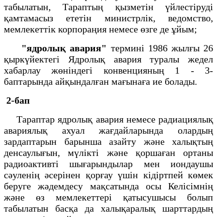
табылатын, Тараптың қызметін үйлестіруді
қамтамасыз ететін министрлік, ведомство,
мемлекеттік корпораңия немесе өзге де ұйым;
"ядролық авария"
термині 1986 жылғы 26
қыркүйектегі Ядролық авария туралы жедел
хабарлау жөніндегі конвенцияның 1 - 3-
баптарында айқындалған мағынаға ие болады.
2-бап
Тараптар ядролық авария немесе радиациялық
авариялық ахуал жағдайларында олардың
зардаптарын барынша азайту және халықтың
денсаулығын, мүлікті және қоршаған ортаны
радиоактивті шығарындылар мен иондаушы
сәуленің әсерінен қорғау үшін кідіртпей көмек
беруге жәдемдесу мақсатында осы Келісімнің
және өз мемлекеттері қатысушысы болып
табылатын басқа да халықаралық шарттардың