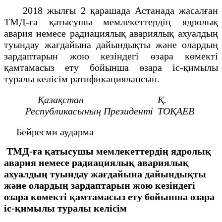
2018 жылғы 2 қарашада Астанада жасалған
ТМД-ға қатысушы мемлекеттердің ядролық
авария немесе радиациялық авариялық ахуалдың
туындау жағдайына дайындықты және олардың
зардаптарын жою кезіндегі өзара көмекті
қамтамасыз ету бойынша өзара іс-қимылы
туралы келісім ратификациялансын.
Қазақстан
Қ.
Республикасының
Президенті
ТОҚАЕВ
Бейресми аударма
ТМД-ға қатысушы мемлекеттердің ядролық
авария немесе радиациялық авариялық
ахуалдың туындау жағдайына дайындықты
және олардың зардаптарын жою кезіндегі
өзара көмекті қамтамасыз ету бойынша өзара
іс-қимылы туралы келісім