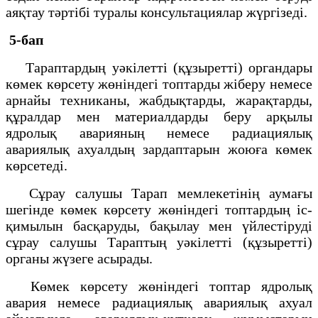
аяқтау тәртібі туралы консультациялар жүргізеді.
5-бап
Тараптардың уәкілетті (құзыретті) органдары
көмек көрсету жөніндегі топтарды жіберу немесе
арнайы техниканы, жабдықтарды, жарақтарды,
құралдар мен материалдарды беру арқылы
ядролық аварияның немесе радиациялық
авариялық ахуалдың зардаптарын жоюға көмек
көрсетеді.
Сұрау салушы Тарап мемлекетінің аумағы
шегінде көмек көрсету жөніндегі топтардың іс-
қимылын басқаруды, бақылау мен үйлестіруді
сұрау салушы Тараптың уәкілетті (құзыретті)
органы жүзеге асырады.
Көмек көрсету жөніндегі топтар ядролық
авария немесе радиациялық авариялық ахуал