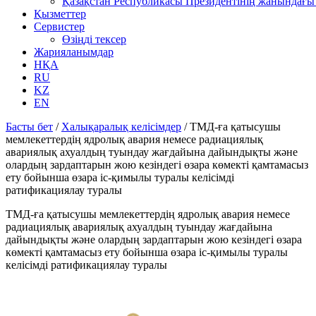
Қазақстан Республикасы Президентінің жанындағы 
Қызметтер
Сервистер
Өзіңді тексер
Жарияланымдар
НҚА
RU
KZ
EN
Басты бет
/
Халықаралық келісімдер
/
ТМД-ға қатысушы
мемлекеттердің ядролық авария немесе радиациялық
авариялық ахуалдың туындау жағдайына дайындықты және
олардың зардаптарын жою кезіндегі өзара көмекті қамтамасыз
ету бойынша өзара іс-қимылы туралы келісімді
ратификациялау туралы
ТМД-ға қатысушы мемлекеттердің ядролық авария немесе
радиациялық авариялық ахуалдың туындау жағдайына
дайындықты және олардың зардаптарын жою кезіндегі өзара
көмекті қамтамасыз ету бойынша өзара іс-қимылы туралы
келісімді ратификациялау туралы