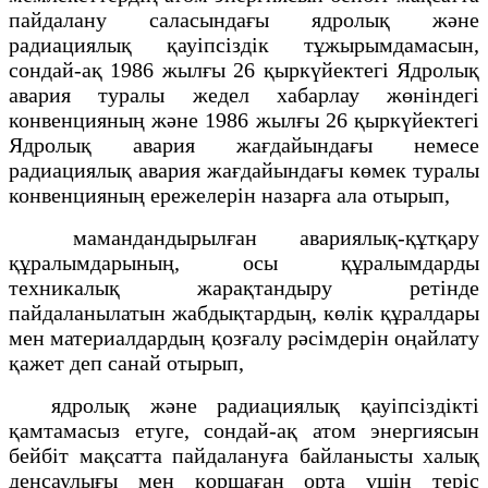
пайдалану саласындағы ядролық және
радиациялық қауіпсіздік тұжырымдамасын,
сондай-ақ 1986 жылғы 26 қыркүйектегі Ядролық
авария туралы жедел хабарлау жөніндегі
конвенцияның және 1986 жылғы 26 қыркүйектегі
Ядролық авария жағдайындағы немесе
радиациялық авария жағдайындағы көмек туралы
конвенцияның ережелерін назарға ала отырып,
мамандандырылған авариялық-құтқару
құралымдарының, осы құралымдарды
техникалық жарақтандыру ретінде
пайдаланылатын жабдықтардың, көлік құралдары
мен материалдардың қозғалу рәсімдерін оңайлату
қажет деп санай отырып,
ядролық және радиациялық қауіпсіздікті
қамтамасыз етуге, сондай-ақ атом энергиясын
бейбіт мақсатта пайдалануға байланысты халық
денсаулығы мен қоршаған орта үшін теріс