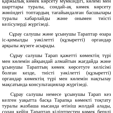
қаржылық көмек көрсету мүмкіндігі, көлемі мен
шарттары туралы, сондай-ақ көмек көрсету
жөніндегі топтардың тағайындалған басшылары
туралы хабарлайды және онымен тиісті
келісулерді жүргізеді.
Сұрау салушы және ұсынушы Тараптар өзара
іс-қимылды уәкілетті (құзыретті) органдар
арқылы жүзеге асырады.
Сұрау салушы Тарап қажетті көмектің түрі
мен көлемін айқындай алмайтын жағдайда және
ұсынушы Тараптың көмек көрсетуге келісімі
болған кезде, тиісті уәкілетті (құзыретті)
органдар көмектің түрі мен көлемін нақтылау
мақсатында консультациялар жүргізеді.
Сұрау салушы немесе ұсынушы Тарап кез
келген уақытта басқа Тарапқа көмекті тоқтату
туралы жазбаша нысанда өтініш жолдай алады,
содан кейін Тараптар кідіртпестен көмек беруді