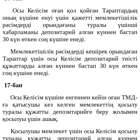
Осы Келісім оған қол қойған Тараптардың
оның күшіне енуі үшін қажетті мемлекетішілік
рәсімдерді орындағаны туралы үшінші
хабарламаны депозитарий алған күннен бастап
30 күн өткен соң күшіне енеді.
Мемлекетішілік рәсімдерді кешірек орындаған
Тараптар үшін осы Келісім депозитарий тиісті
құжаттарды алған күннен бастап 30 күн өткен
соң күшіне енеді.
17-бап
Осы Келісім күшіне енгеннен кейін оған ТМД-
ға қатысушы кез келген мемлекеттің қосылу
туралы құжатты депозитарийге беру жолымен
қосылуы үшін ашық.
Қосылушы мемлекет үшін осы Келісім қосылу
туралы құжатты депозитарий алған күннен