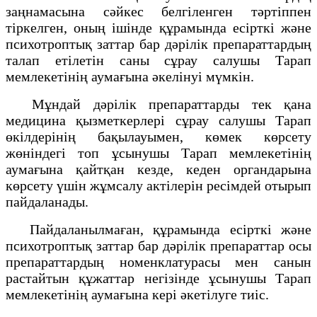
заңнамасына сәйкес белгіленген тәртіппен
тіркелген, оның ішінде құрамында есірткі және
психотроптық заттар бар дәрілік препараттардың
талап етілетін саны сұрау салушы Тарап
мемлекетінің аумағына әкелінуі мүмкін.
Мұндай дәрілік препараттарды тек қана
медицина қызметкерлері сұрау салушы Тарап
өкілдерінің бақылауымен, көмек көрсету
жөніндегі топ ұсынушы Тарап мемлекетінің
аумағына қайтқан кезде, кеден органдарына
көрсету үшін жұмсалу актілерін ресімдей отырып
пайдаланады.
Пайдаланылмаған, құрамында есірткі және
психотроптық заттар бар дәрілік препараттар осы
препараттардың номенклатурасы мен санын
растайтын құжаттар негізінде ұсынушы Тарап
мемлекетінің аумағына кері әкетілуге тиіс.