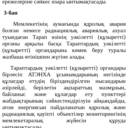
ережелеріне сәйкес өзара ынтымақтасады.
3-бап
Мемлекетінің аумағында ядролық авария
болған немесе радиациялық авариялық ахуал
туындаған Тарап өзінің уәкілетті (құзыретті)
органы арқылы басқа Тараптардың уәкілетті
(құзыретті) органдарына көмек беру туралы
жазбаша өтінішпен жүгіне алады.
Тараптардың уәкілетті (құзыретті) органдары
бірлесіп АТЭНХА ұсынымдарының негізінде
құлағдар етудің біріздендірілген нысандарын
әзірлейді, берілетін ақпараттың мазмұнын,
байланыс және құлағдар ету пункттері
жабдықтарының сәйкестендірілуін айқындайды,
атом энергиясын пайдаланатын ядролық және
радиациялық қауіпті объектілер мониторингінің
мемлекетаралық жүйесін құруда
ынтымақтасады.