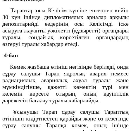
Тараптар осы Келісім күшіне енгеннен кейін
30 күн ішінде дипломатиялық арналар арқылы
депозитарийді өздерінің осы Келісімді іске
асыруға жауапты уәкілетті (құзыретті) органдары
туралы, сондай-ақ көрсетілген органдардың
өзгеруі туралы хабардар етеді.
4-бап
Көмек жазбаша өтініш негізінде беріледі, онда
сұрау салушы Тарап ядролық авария немесе
радиациялық авариялық ахуал туралы және
мүмкіндігінше, қажетті көмектің түрі мен
көлемін көрсете отырып, оның қауіптілік
дәрежесін бағалау туралы хабарлайды.
Ұсынушы Тарап сұрау салушы Тараптың
өтінішін кідіртпестен қарайды және өз кезегінде
сұрау салушы Тарапқа көмек, оның ішінде