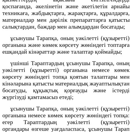
қоспағанда, әкелінетін және әкетілетін арнайы
техникаға, жабдықтарға, жарақтарға, құралдарға,
материалдар мен дәрілік препараттарға қатысты
салықтардан, баждар мен алымдардан босатады;
ұсынушы Тарапқа, оның уәкілетті (құзыретті)
органына және көмек көрсету жөніндегі топтарға
ешқандай кінәраттар және талаптар қоймайды;
үшінші Тараптардың ұсынушы Тарапқа, оның
уәкілетті (құзыретті) органына немесе көмек
көрсету жөніндегі топқа қоятын талаптары мен
кінәларына қатысты материалдық жауаптылықтан
босатуды, құқықтық қорғауды және істерді
жүргізуді қамтамасыз етеді;
ұсынушы Тарапқа, оның уәкілетті (құзыретті)
органына немесе көмек көрсету жөніндегі топқа:
егер Тараптардың уәкілетті (құзыретті)
органдары өзгеше уағдаласпаса, ұсынушы Тарап