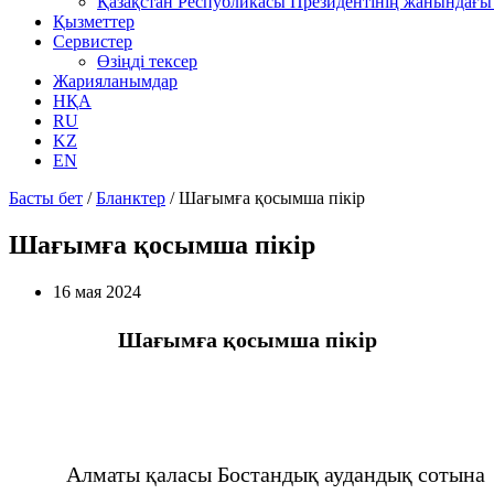
Қазақстан Республикасы Президентінің жанындағы 
Қызметтер
Сервистер
Өзіңді тексер
Жарияланымдар
НҚА
RU
KZ
EN
Басты бет
/
Бланктер
/
Шағымға қосымша пікір
Шағымға қосымша пікір
16 мая 2024
Шағымға қосымша пікір
Алматы қаласы Бостандық аудандық сотына