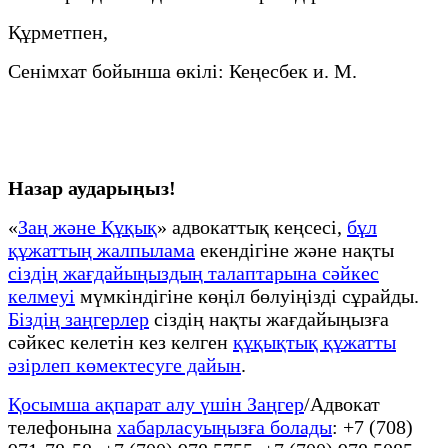
Құрметпен,
Сенімхат бойынша өкілі: Кеңесбек и. М.
Назар аударыңыз!
«
Заң және Құқық
» адвокаттық кеңсесі,
бұл
құжаттың жалпылама
екендігіне және нақты
сіздің жағдайыңыздың талаптарына сәйкес
келмеуі
мүмкіндігіне көңіл бөлуіңізді сұрайды.
Біздің заңгерлер
сіздің нақты жағдайыңызға
сәйкес келетін кез келген
құқықтық құжатты
әзірлеп көмектесуге дайын
.
Қосымша ақпарат алу үшін Заңгер
/Адвокат
телефонына
хабарласуыңызға болады
: +7 (708)