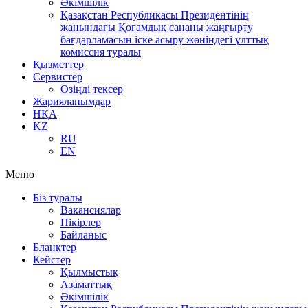
Әкімшілік
Қазақстан Республикасы Президентінің
жанындағы Қоғамдық сананы жаңғырту
бағдарламасын іске асыру жөніндегі ұлттық
комиссия туралы
Қызметтер
Сервистер
Өзіңді тексер
Жарияланымдар
НҚА
KZ
RU
EN
Меню
Біз туралы
Вакансиялар
Пікірлер
Байланыс
Бланктер
Кейстер
Қылмыстық
Азаматтық
Әкімшілік