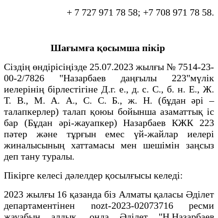
+ 7 727 971 78 58; +7 708 971 78 58.
Шағымға қосымша пікір
Сіздің өндірісіңізде 25.07.2023 жылғы № 7514-23-
00-2/7826 "Назарбаев даңғылы 223"мүлік
иелерінің бірлестігіне Д.г. е., д. с. С., б. н. Е., Ж.
Т. В., М. А. А., С. С. Б., ж. Н. (бұдан әрі –
талапкерлер) талап қоюы бойынша азаматтық іс
бар (Бұдан әрі-жауапкер) Назарбаев КЖК 223
пәтер және тұрғын емес үй-жайлар иелері
жиналысының хаттамасы мен шешімін заңсыз
деп тану туралы.
Пікірге келесі дәлелдер қосылғысы келеді:
2023 жылғы 16 қазанда біз Алматы қаласы Әділет
департаментінен nozt-2023-02073716 ресми
жауабын алдық, онда Әділет "Н.Назарбаев