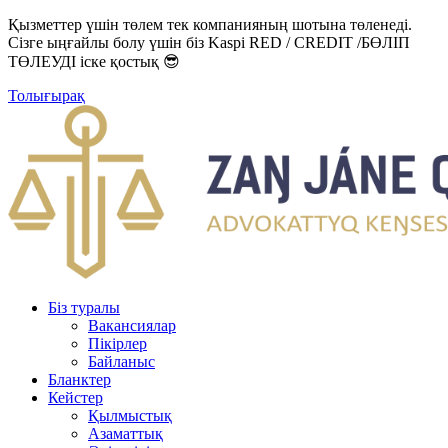
Қызметтер үшін төлем тек компанияның шотына төленеді.
Сізге ыңғайлы болу үшін біз Kaspi RED / CREDIT /БӨЛІП
ТӨЛЕУДІ іске қостық 😎
Толығырақ
Біз туралы
Вакансиялар
Пікірлер
Байланыс
Бланктер
Кейстер
Қылмыстық
Азаматтық