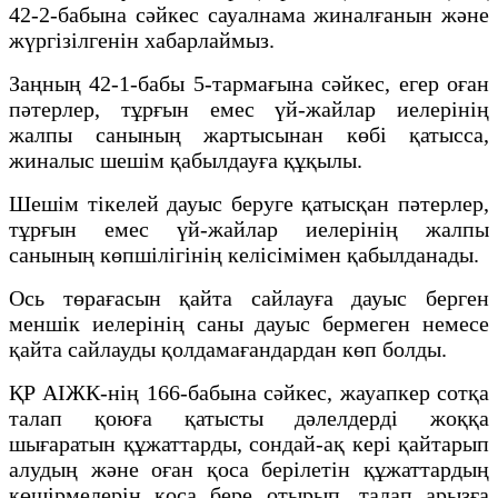
42-2-бабына сәйкес сауалнама жиналғанын және
жүргізілгенін хабарлаймыз.
Заңның 42-1-бабы 5-тармағына сәйкес, егер оған
пәтерлер, тұрғын емес үй-жайлар иелерінің
жалпы санының жартысынан көбі қатысса,
жиналыс шешім қабылдауға құқылы.
Шешім тікелей дауыс беруге қатысқан пәтерлер,
тұрғын емес үй-жайлар иелерінің жалпы
санының көпшілігінің келісімімен қабылданады.
Ось төрағасын қайта сайлауға дауыс берген
меншік иелерінің саны дауыс бермеген немесе
қайта сайлауды қолдамағандардан көп болды.
ҚР АІЖК-нің 166-бабына сәйкес, жауапкер сотқа
талап қоюға қатысты дәлелдерді жоққа
шығаратын құжаттарды, сондай-ақ кері қайтарып
алудың және оған қоса берілетін құжаттардың
көшірмелерін қоса бере отырып, талап арызға