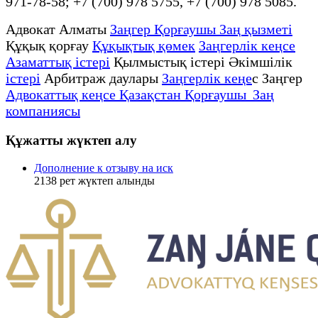
971-78-58; +7 (700) 978 5755, +7 (700) 978 5085.
Адвокат Алматы
Заңгер Қорғаушы Заң қызметі
Құқық қорғау
Құқықтық қөмек
Заңгерлік кеңсе
Азаматтық істері
Қылмыстық істері Әкімшілік
істері
Арбитраж даулары
Заңгерлік кеңе
с Заңгер
Адвокаттық кеңсе Қазақстан Қорғаушы Заң
компаниясы
Құжатты жүктеп алу
Дополнение к отзыву на иск
2138
рет жүктеп алынды