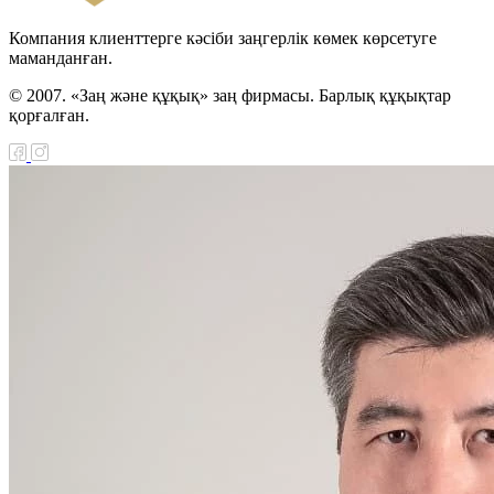
Компания клиенттерге кәсіби заңгерлік көмек көрсетуге
маманданған.
© 2007. «Заң және құқық» заң фирмасы. Барлық құқықтар
қорғалған.