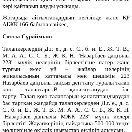
кері қайтарып алуды ұсынады.
Жоғарыда айтылғандардың негізінде және ҚР
АІЖК 166-бабына сәйкес,
Сотты Сұраймын:
Талапкерлердің Д.г. е., д. с. С., б. н. Е., Ж. Т. В.,
М. А. А., С. С. Б., Ж. К. Н. "Назарбаев даңғылы
223" мүлік иелерінің бірлестігіне пәтер және
тұрғын емес үй – жайлар иелерінің
жиналысының хаттамасы мен шешімін 223
Назарбаев даңғылы заңсыз деп тану туралы талап
қою талаптары-В қанағаттанудан бас
тарту; Талап қою талаптарын қанағаттандырудан
бас тартқан жағдайда талапкерлерден Д.г. е., д. с.
С., б. н. Е., Ж. Т. В., М. А. А., С. С. Б., Ж. К. Н.
"Назарбаев даңғылы МЖК 223" мүлік иелері
бірлестігі Жауапкерінің пайдасына 500 000 теңге
мөлшерінде өкілдік шығыстар өндіріп алынсын.