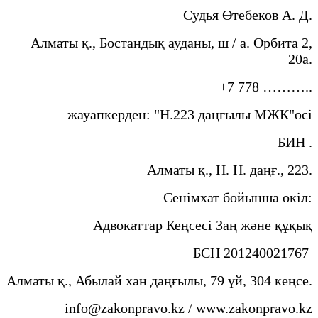
Судья Өтебеков А. Д.
Алматы қ., Бостандық ауданы, ш / а. Орбита 2,
20а.
+7 778 ………..
жауапкерден: "Н.223 даңғылы МЖК"осі
БИН .
Алматы қ., Н. Н. даңғ., 223.
Сенімхат бойынша өкіл:
Адвокаттар Кеңсесі Заң және құқық
БСН 201240021767
Алматы қ., Абылай хан даңғылы, 79 үй, 304 кеңсе.
info@zakonpravo.kz / www.zakonpravo.kz