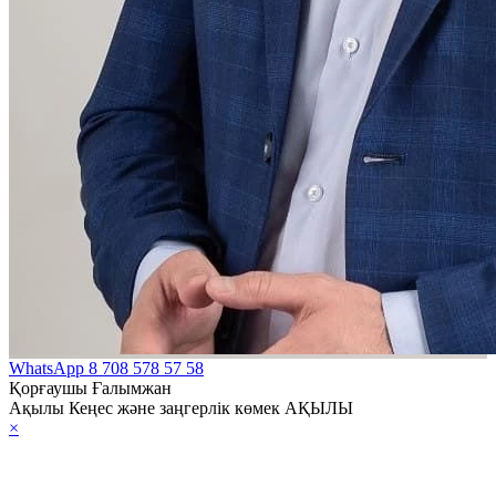
WhatsApp
8 708 578 57 58
Қорғаушы Ғалымжан
Ақылы Кеңес және заңгерлік көмек АҚЫЛЫ
×