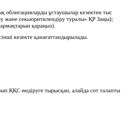
ық облигацияларды ұстаушылар кезектен тыс
у және секьюритилендіру туралы» ҚР Заңы);
тармақтарын қараңыз).
есінші кезекте қанағаттандырылады.
рып ҚҚС өндіруге тырысқан, алайда сот талапты