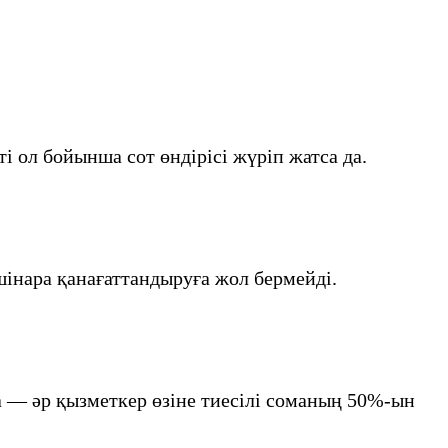
ті ол бойынша сот өндірісі жүріп жатса да.
шінара қанағаттандыруға жол бермейді.
аса — әр қызметкер өзіне тиесілі соманың 50%-ын