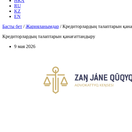
НҚА
RU
KZ
EN
Басты бет
/
Жарияланымдар
/
Кредиторлардың талаптарын қан
Кредиторлардың талаптарын қанағаттандыру
9 мая 2026