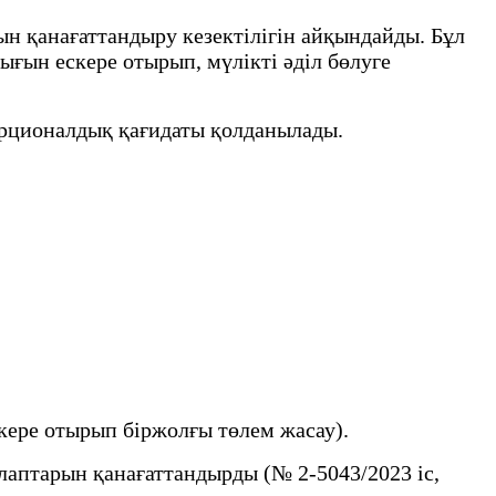
ын қанағаттандыру кезектілігін айқындайды. Бұл
ғын ескере отырып, мүлікті әділ бөлуге
порционалдық қағидаты қолданылады.
кере отырып біржолғы төлем жасау).
аптарын қанағаттандырды (№ 2-5043/2023 іс,