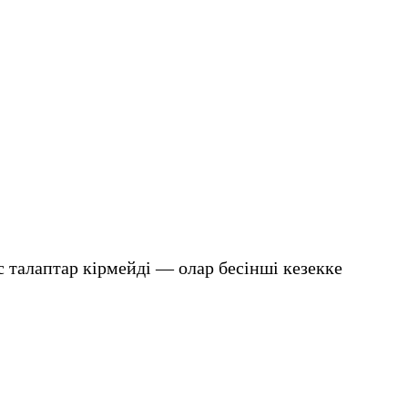
 талаптар кірмейді — олар бесінші кезекке