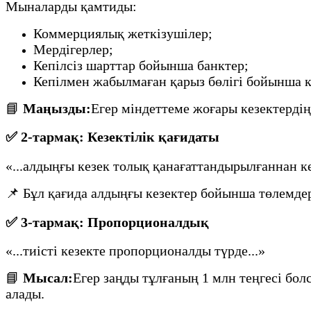
Мыналарды қамтиды:
Коммерциялық жеткізушілер;
Мердігерлер;
Кепілсіз шарттар бойынша банктер;
Кепілмен жабылмаған қарыз бөлігі бойынша 
📘
Маңызды:
Егер міндеттеме жоғары кезектердің 
✅ 2-тармақ: Кезектілік қағидаты
«...алдыңғы кезек толық қанағаттандырылғаннан ке
📌 Бұл қағида алдыңғы кезектер бойынша төлемдер
✅ 3-тармақ: Пропорционалдық
«...тиісті кезекте пропорционалды түрде...»
📘
Мысал:
Егер заңды тұлғаның 1 млн теңгесі болс
алады.