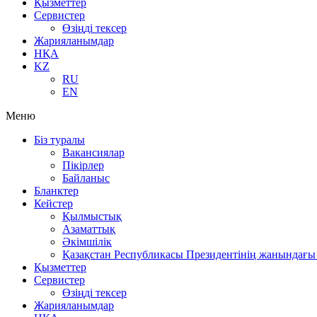
Қызметтер
Сервистер
Өзіңді тексер
Жарияланымдар
НҚА
KZ
RU
EN
Меню
Біз туралы
Вакансиялар
Пікірлер
Байланыс
Бланктер
Кейстер
Қылмыстық
Азаматтық
Әкімшілік
Қазақстан Республикасы Президентінің жанындағы 
Қызметтер
Сервистер
Өзіңді тексер
Жарияланымдар