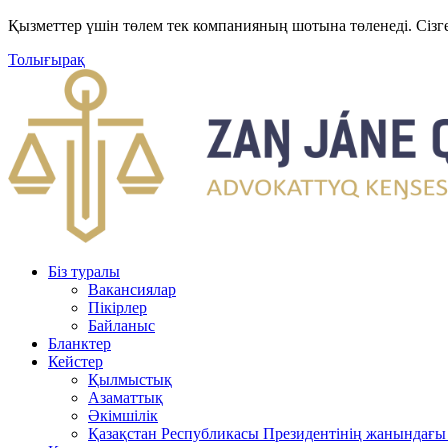
Қызметтер үшін төлем тек компанияның шотына төленеді. Сізг
Толығырақ
Біз туралы
Вакансиялар
Пікірлер
Байланыс
Бланктер
Кейстер
Қылмыстық
Азаматтық
Әкімшілік
Қазақстан Республикасы Президентінің жанындағы 