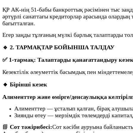
ҚР АК-нің 51-бабы банкроттық рәсімінен тыс заңд
әртүрлі санаттағы кредиторлар арасында олардың
бағытталған.
Егер заңды тұлғаның мүлкі барлық талаптарды тол
🔹 2. ТАРМАҚТАР БОЙЫНША ТАЛДАУ
✅ 1-тармақ: Талаптарды қанағаттандыру кезект
Кезектілік әлеуметтік басымдық пен міндеттемелер
🔸 Бірінші кезек
Алименттер және өмірге/денсаулыққа келтіріл
Алименттер — ұсталып қалған, бірақ алушыла
Зиянды өтеу — мерзімдік төлемдерді капитал
📘
Сот тәжірибесі:
Сот кәсіби ауруына байланыст