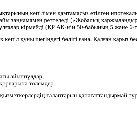
ықтарының кепілімен қамтамасыз етілген ипотекал
айы заңнамамен реттеледі («Жобалық қаржыландыр
тұлғалар кірмейді (ҚР АК-нің 50-бабының 5 және 6-
 кепіл құны шегіндегі бөлігі ғана. Қалған қарыз б
дағы айыппұлдар;
қорларына төлемдер.
 қызметкерлердің талаптарын қанағаттандырмай тұ