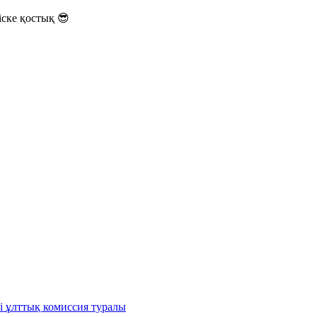
ске қостық 😎
і ұлттық комиссия туралы