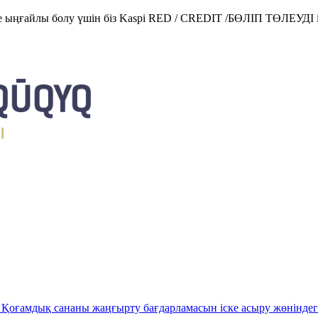
е ыңғайлы болу үшін біз Kaspi RED / CREDIT /БӨЛІП ТӨЛЕУДІ і
Қоғамдық сананы жаңғырту бағдарламасын іске асыру жөніндег