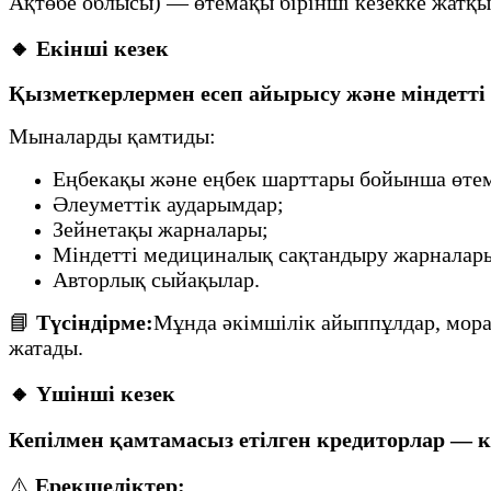
Ақтөбе облысы) — өтемақы бірінші кезекке жатқ
🔸 Екінші кезек
Қызметкерлермен есеп айырысу және міндетті
Мыналарды қамтиды:
Еңбекақы және еңбек шарттары бойынша өте
Әлеуметтік аударымдар;
Зейнетақы жарналары;
Міндетті медициналық сақтандыру жарналар
Авторлық сыйақылар.
📘
Түсіндірме:
Мұнда әкімшілік айыппұлдар, морал
жатады.
🔸 Үшінші кезек
Кепілмен қамтамасыз етілген кредиторлар — к
⚠️
Ерекшеліктер: