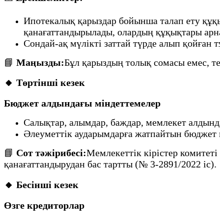
Ипотекалық қарыздар бойынша талап ету құқ
қанағаттандырылады, олардың құқықтары арн
Сондай-ақ мүлікті заттай түрде алып қойған 
📘
Маңызды:
Бұл қарыздың толық сомасы емес, тек
🔸 Төртінші кезек
Бюджет алдындағы міндеттемелер
Салықтар, алымдар, баждар, мемлекет алдын
Әлеуметтік аударымдарға жатпайтын бюджет 
📘
Сот тәжірибесі:
Мемлекеттік кірістер комитеті
қанағаттандырудан бас тартты (№ 3-2891/2022 іс).
🔸 Бесінші кезек
Өзге кредиторлар