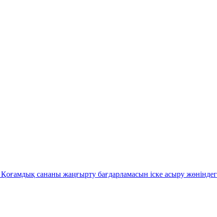
Қоғамдық сананы жаңғырту бағдарламасын іске асыру жөніндег