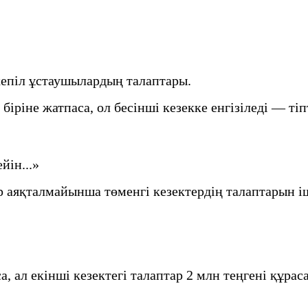
кепіл ұстаушылардың талаптары.
біріне жатпаса, ол бесінші кезекке енгізіледі — тіп
йін...»
 аяқталмайынша төменгі кезектердің талаптарын і
а, ал екінші кезектегі талаптар 2 млн теңгені құр