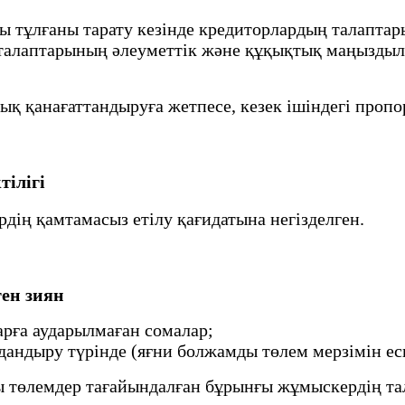
ы тұлғаны тарату кезінде кредиторлардың талаптар
 талаптарының әлеуметтік және құқықтық маңыздылы
ық қанағаттандыруға жетпесе, кезек ішіндегі про
ілігі
дің қамтамасыз етілу қағидатына негізделген.
ген зиян
рға аударылмаған сомалар;
дандыру түрінде (яғни болжамды төлем мерзімін ес
ы төлемдер тағайындалған бұрынғы жұмыскердің тал