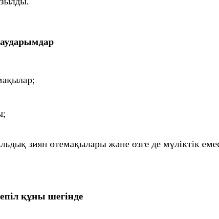
ызылды.
 аударымдар
мақылар;
ы;
ьдық зиян өтемақылары және өзге де мүліктік емес
епіл құны шегінде