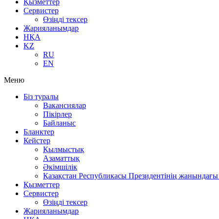
Қызметтер
Сервистер
Өзіңді тексер
Жарияланымдар
НҚА
KZ
RU
EN
Меню
Біз туралы
Вакансиялар
Пікірлер
Байланыс
Бланктер
Кейстер
Қылмыстық
Азаматтық
Әкімшілік
Қазақстан Республикасы Президентінің жанындағы 
Қызметтер
Сервистер
Өзіңді тексер
Жарияланымдар