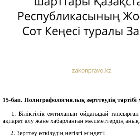
15-бап. Полиграфологиялық зерттеудің тәртібі
1. Біліктілік емтиханын ойдағыдай тапсырған 
ақпарат алу және хабарланған мәліметтердің анық
2. Зерттеу өткізудің негізгі міндеті: