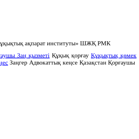
не құқықтық ақпарат институты» ШЖҚ РМК
ғаушы Заң қызметі
Құқық қорғау
Құқықтық қөмек
ңес
Заңгер Адвокаттық кеңсе Қазақстан Қорғаушы