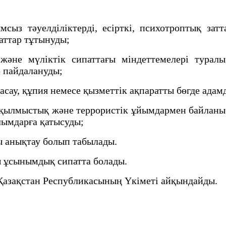
з тәуелділіктерді, есірткі, психотроптық затт
заттар тұтынуды;
және мүліктік сипаттағы міндеттемелері турал
р пайдалануды;
у, құпия немесе қызметтік ақпаратты бөгде адамд
қылмыстық және террористік ұйымдармен байланыс
лымдарға қатысуды;
ы анықтау болып табылады.
 ұсынымдық сипатта болады.
Қазақстан Республикасының Үкіметі айқындайды.