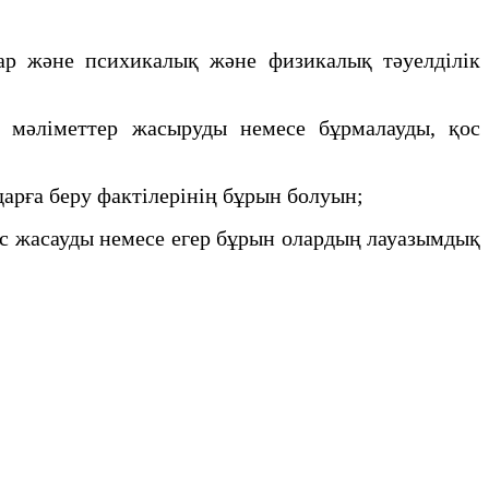
ар және психикалық және физикалық тәуелділік
ы мәліметтер жасыруды немесе бұрмалауды, қос
арға беру фактілерінің бұрын болуын;
 жасауды немесе егер бұрын олардың лауазымдық