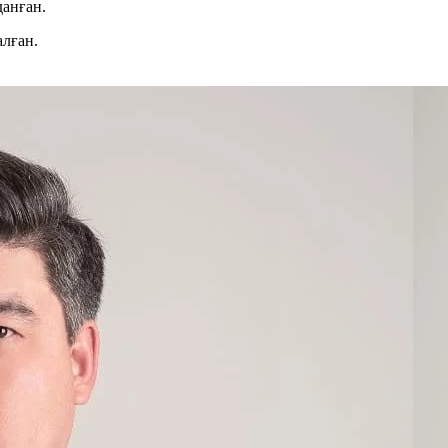
данған.
алған.