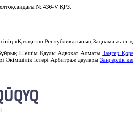
желтоқсандағы № 436-V ҚРЗ.
рлігінің «Қазақстан Республикасының Заңнама жә
Бұйрық Шешім Қаулы Адвокат Алматы
Заңгер Қор
ері Әкімшілік істері Арбитраж даулары
Заңгерлік ке