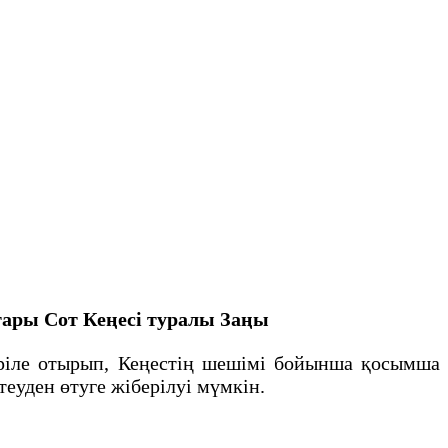
ары Сот Кеңесі туралы Заңы
еріле отырып, Кеңестің шешімі бойынша қосымша
еуден өтуге жіберілуі мүмкін.