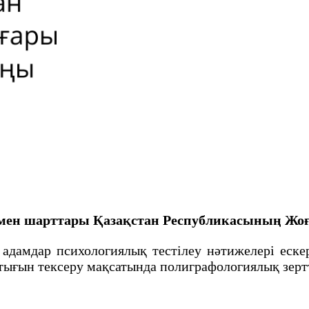
 мен шарттары
Қазақстан Республикасының Жоғ
адамдар психологиялық тестілеу нәтижелері еск
тығын тексеру мақсатында полиграфологиялық зертт