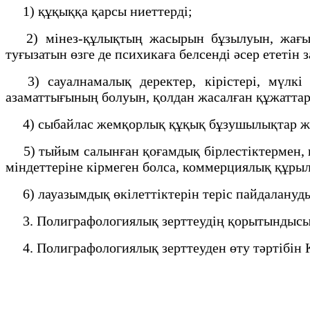
1) құқыққа қарсы ниеттерді;
2) мінез-құлықтың жасырын бұзылуын, жағымсы
туғызатын өзге де психикаға белсенді әсер ететін 
3) сауалнамалық деректер, кірістері, мүлкі 
азаматтығының болуын, қолдан жасалған құжатта
4) сыбайлас жемқорлық құқық бұзушылықтар жаса
5) тыйым салынған қоғамдық бірлестіктермен, 
міндеттеріне кірмеген болса, коммерциялық құры
6) лауазымдық өкілеттіктерін теріс пайдалануд
3. Полиграфологиялық зерттеудің қорытындысы
4. Полиграфологиялық зерттеуден өту тәртібін 