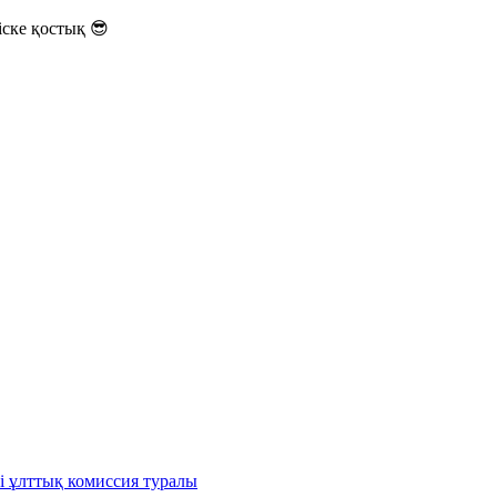
ске қостық 😎
і ұлттық комиссия туралы