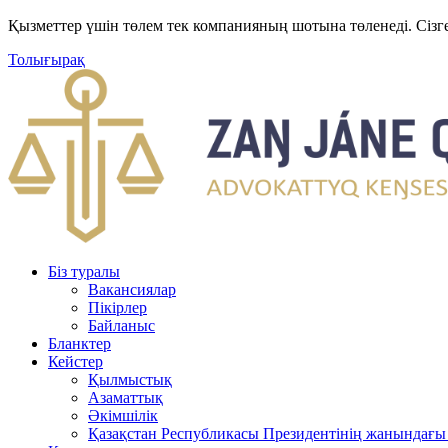
Қызметтер үшін төлем тек компанияның шотына төленеді. Сізг
Толығырақ
Біз туралы
Вакансиялар
Пікірлер
Байланыс
Бланктер
Кейстер
Қылмыстық
Азаматтық
Әкімшілік
Қазақстан Республикасы Президентінің жанындағы 