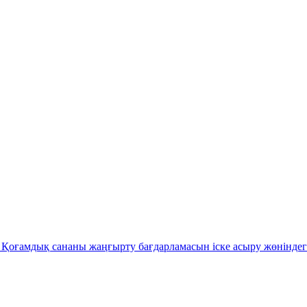
Қоғамдық сананы жаңғырту бағдарламасын іске асыру жөніндег