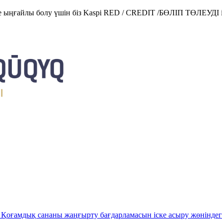
е ыңғайлы болу үшін біз Kaspi RED / CREDIT /БӨЛІП ТӨЛЕУДІ і
Қоғамдық сананы жаңғырту бағдарламасын іске асыру жөніндег