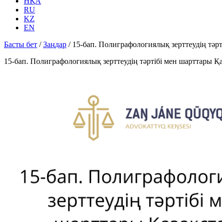
НҚА
RU
KZ
EN
Басты бет
/
Заңдар
/
15-бап. Полиграфологиялық зерттеудің тәр
15-бап. Полиграфологиялық зерттеудің тәртібі мен шарттары 