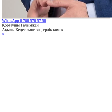
WhatsApp
8 708 578 57 58
Қорғаушы Ғалымжан
Ақылы Кеңес және заңгерлік көмек
×