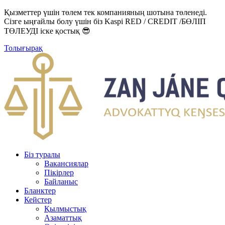
Қызметтер үшін төлем тек компанияның шотына төленеді.
Сізге ыңғайлы болу үшін біз Kaspi RED / CREDIT /БӨЛІП
ТӨЛЕУДІ іске қостық 😎
Толығырақ
Біз туралы
Вакансиялар
Пікірлер
Байланыс
Бланктер
Кейстер
Қылмыстық
Азаматтық