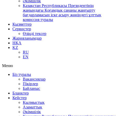
Әкімшілік
Қазақстан Республикасы Президентінің
жанындағы Қоғамдық сананы жаңғырту
бағдарламасын іске асыру жөніндегі ұлттық
комиссия туралы
Қызметтер
Сервистер
Өзіңді тексер
Жарияланымдар
НҚА
KZ
RU
EN
Меню
Біз туралы
Вакансиялар
Пікірлер
Байланыс
Бланктер
Кейстер
Қылмыстық
Азаматтық
Әкімшілік