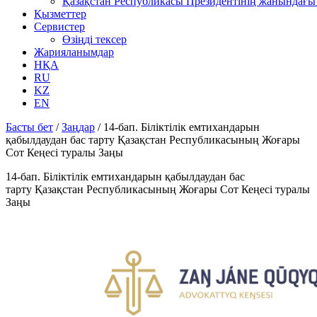
Қазақстан Республикасы Президентінің жанындағы 
Қызметтер
Сервистер
Өзіңді тексер
Жарияланымдар
НҚА
RU
KZ
EN
Басты бет
/
Заңдар
/
14-бап. Біліктілік емтихандарын
қабылдаудан бас тарту Қазақстан Республикасының Жоғары
Сот Кеңесі туралы Заңы
14-бап. Біліктілік емтихандарын қабылдаудан бас
тарту Қазақстан Республикасының Жоғары Сот Кеңесі туралы
Заңы