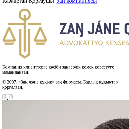
Қазақстан Қорғаушы
Заң компаниясы
Компания клиенттерге кәсіби заңгерлік көмек көрсетуге
маманданған.
© 2007. «Заң және құқық» заң фирмасы. Барлық құқықтар
қорғалған.