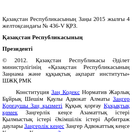
Қазақстан Республикасының Заңы 2015 жылғы 4
желтоқсандағы № 436-V ҚРЗ.
Қазақстан Республикасының
Президенті
© 2012. Қазақстан Республикасы Әділет
министрлігінің «Қазақстан Республикасының
Заңнама және құқықтық ақпарат институты»
ШЖҚ РМК
Конституция
Заң Кодекс
Норматив Жарлық
Бұйрық Шешім Қаулы Адвокат Алматы
Заңгер
Қорғаушы Заң қызметі
Құқық қорғау
Құқықтық
қөмек
Заңгерлік кеңсе Азаматтық істері
Қылмыстық істері Әкімшілік істері Арбитраж
даулары
Заңгерлік кеңес
Заңгер Адвокаттық кеңсе