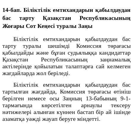
14-бап. Біліктілік емтихандарын қабылдаудан
бас тарту
Қазақстан Республикасының
Жоғары Сот Кеңесі туралы Заңы
Біліктілік емтихандарын қабылдаудан бас
тарту туралы шешімді Комиссия төрағасы
қабылдайды және бұған судьялыққа кандидаттар
Қазақстан Республикасының заңнамалық
актілерінде қойылатын талаптарға сай келмеген
жағдайларда жол беріледі.
Біліктілік емтихандарын қабылдаудан бас
тартылған жағдайда, Комиссия төрағасы өтініш
берілген немесе осы Заңның 13-бабының 9-1-
тармағында көрсетілген арнаулы тексеру
нәтижелері алынған күннен бастап бір ай ішінде
азаматқа уәжді жауап беруге міндетті.